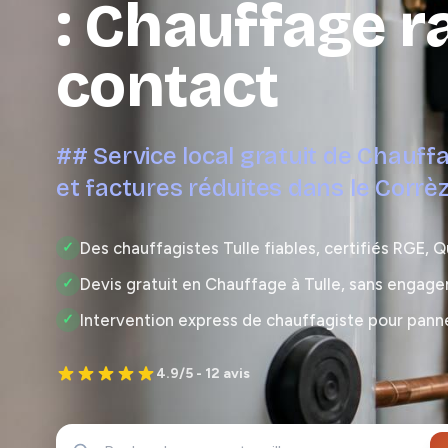
: Chauffage r
contact
## Service local gratuit de Chauffa
et factures réduites dans le Corrè
Des chauffagistes Tulle fiables, certifiés RGE, Q
✓
Devis gratuit en Chauffage à Tulle, sans engag
✓
Intervention express de chauffagiste pour panne
✓
4.9/5 - 12 avis