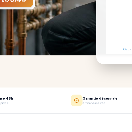
Rechercher
CGU
-
nse 48h
Garantie décennale
apides
Artisans assurés