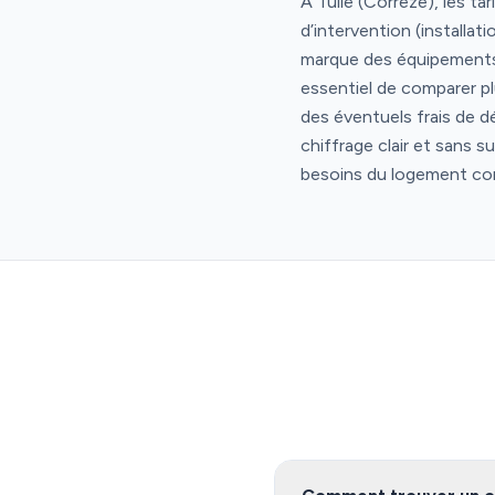
À Tulle (Corrèze), les ta
d’intervention (installa
marque des équipements, a
essentiel de comparer plu
des éventuels frais de d
chiffrage clair et sans s
besoins du logement c