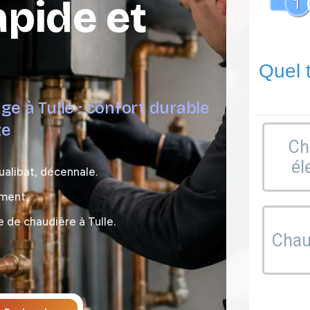
apide et
1
Quel 
ge à Tulle : confort durable
ze
Ch
él
ualibat, décennale.
ement.
 de chaudière à Tulle.
Chaud