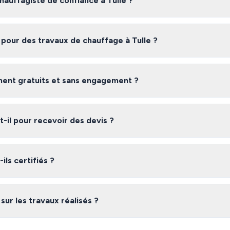
auffagiste de confiance à Tulle ?
te fiable à Tulle, nous vous recommandons de comparer plusieurs devis
ertifiés et vérifiés en Corrèze, gratuitement et sans engagement.
 pour des travaux de chauffage à Tulle ?
lle varient selon l'ampleur des travaux, les matériaux utilisés et la co
ur obtenir une estimation précise adaptée à votre besoin.
iment gratuits et sans engagement ?
 gratuit et sans engagement. Vous recevez jusqu'à 3 devis de chauffagis
de choisir l'offre qui vous convient le mieux.
il pour recevoir des devis ?
laire, vous recevez généralement vos devis sous 48 heures. Les chauffagi
nt à répondre rapidement à vos demandes.
ils certifiés ?
réseau en Corrèze sont des professionnels vérifiés disposant des assuran
ale, qualifications professionnelles). Nous vérifions leurs références a
 sur les travaux réalisés ?
réseau à Tulle sont couverts par la garantie décennale obligatoire. De 