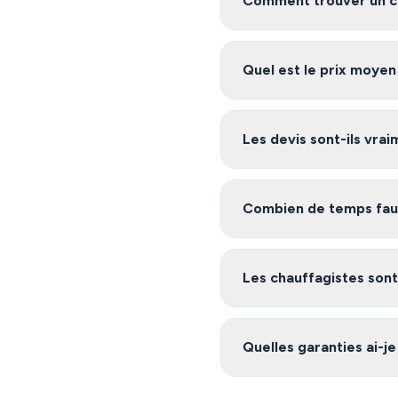
Comment trouver un ch
Pour trouver un chauffagis
relation avec des artisans c
Quel est le prix moyen
Les tarifs de chauffage à Tu
plusieurs devis gratuits po
Les devis sont-ils vra
Oui, notre service est 100%
environs, et vous êtes libre 
Combien de temps faut-
Après avoir rempli le formu
notre plateforme s'engage
Les chauffagistes sont-
Oui, les artisans de notre 
nécessaires (garantie décenn
Quelles garanties ai-je
réseau.
Les chauffagistes de notre 