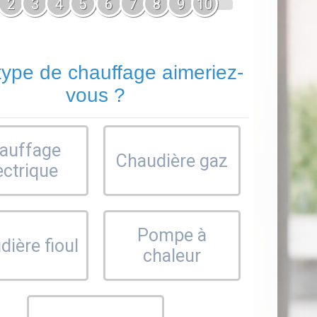
2
3
4
5
6
7
8
9
10
type de chauffage aimeriez-
vous ?
auffage
Chaudière gaz
ectrique
Pompe à
ière fioul
chaleur