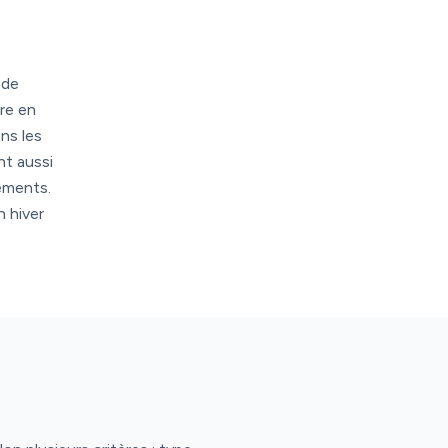
 de
re en
ns les
nt aussi
pements.
n hiver