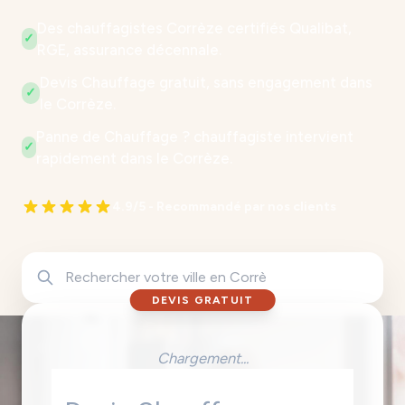
Des chauffagistes Corrèze certifiés Qualibat,
✓
RGE, assurance décennale.
Devis Chauffage gratuit, sans engagement dans
✓
le Corrèze.
Panne de Chauffage ? chauffagiste intervient
✓
rapidement dans le Corrèze.
4.9/5 - Recommandé par nos clients
DEVIS GRATUIT
Chargement...