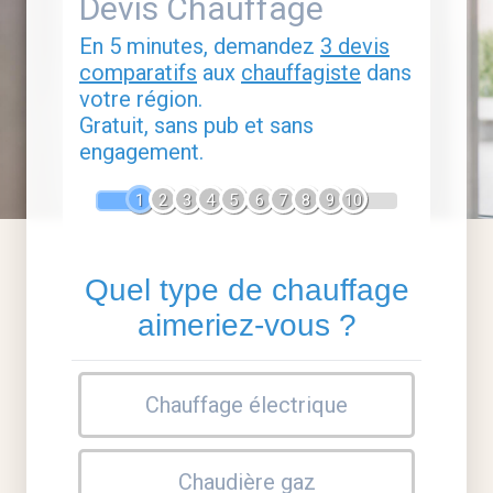
Devis Chauffage
En 5 minutes, demandez
3 devis
comparatifs
aux
chauffagiste
dans
votre région.
Gratuit, sans pub et sans
engagement.
1
2
3
4
5
6
7
8
9
10
Quel type de chauffage
aimeriez-vous ?
Chauffage électrique
Chaudière gaz