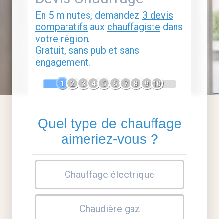
En 5 minutes, demandez
3 devis
comparatifs
aux
chauffagiste
dans
votre région.
Gratuit, sans pub et sans
engagement.
1
2
3
4
5
6
7
8
9
10
Quel type de chauffage
aimeriez-vous ?
Chauffage électrique
Chaudière gaz