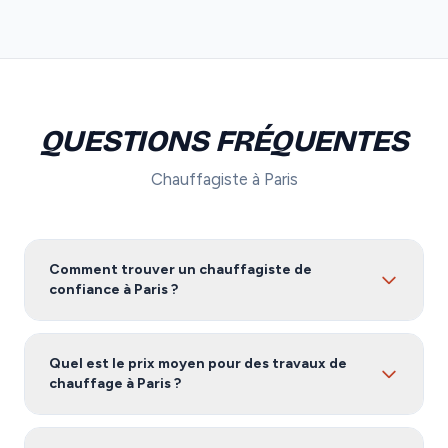
QUESTIONS FRÉQUENTES
Chauffagiste à Paris
Comment trouver un chauffagiste de
confiance à Paris ?
Pour trouver un chauffagiste fiable à Paris, nous vous
recommandons de comparer plusieurs devis. Notre
Quel est le prix moyen pour des travaux de
service vous met en relation avec des artisans certifiés
chauffage à Paris ?
et vérifiés à Paris, gratuitement et sans engagement.
Les tarifs de chauffage à Paris varient selon l'ampleur
des travaux, les matériaux utilisés et la complexité du