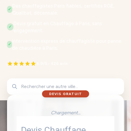
Des chauffagistes Paris fiables, certifiés RGE,
✓
Qualibat, décennale.
Devis gratuit en Chauffage à Paris, sans
✓
engagement.
Intervention express de chauffagiste pour panne
✓
de chaudière à Paris.
4.9/5 - 426 avis
DEVIS GRATUIT
Chargement...
Devis Chauffage