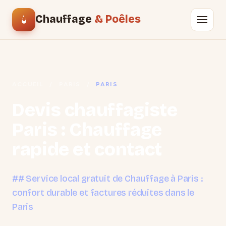
Chauffage
& Poêles
ACCUEIL
/
PARIS
/
PARIS
Devis chauffagiste
Paris : Chauffage
rapide et contact
## Service local gratuit de Chauffage à Paris :
confort durable et factures réduites dans le
Paris