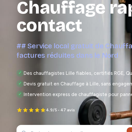
Chauffage ra
contact
## Service local gratuit de Chauffag
factures réduites dans le Nord
Des chauffagistes Lille fiables, certifiés RGE, Q
✓
Devis gratuit en Chauffage à Lille, sans engage
✓
Intervention express de chauffagiste pour panne 
✓
4.9/5 - 47 avis