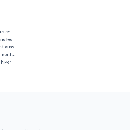
re en
ns les
nt aussi
pements.
 hiver