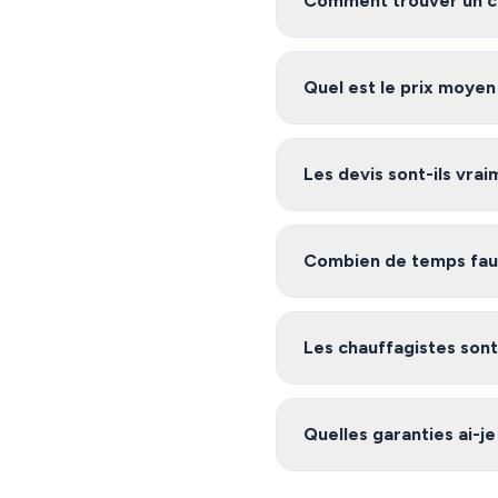
Comment trouver un cha
Pour trouver un chauffagist
relation avec des artisans c
Quel est le prix moyen
Les tarifs de chauffage à Li
plusieurs devis gratuits po
Les devis sont-ils vra
Oui, notre service est 100% 
environs, et vous êtes libre 
Combien de temps faut-
Après avoir rempli le formul
notre plateforme s'engage
Les chauffagistes sont-
Oui, les artisans de notre 
nécessaires (garantie décenn
Quelles garanties ai-je
réseau.
Les chauffagistes de notre 