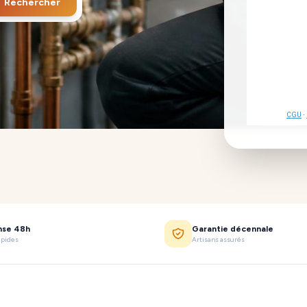
Rechercher
CGU
-
nse 48h
Garantie décennale
apides
Artisans assurés