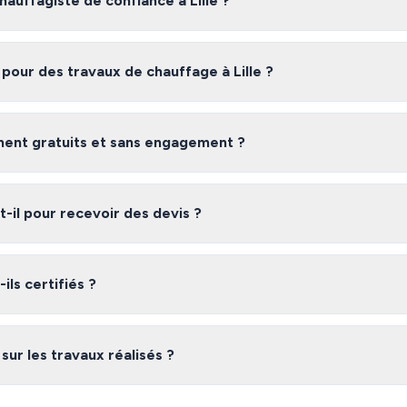
uffagiste de confiance à Lille ?
e fiable à Lille, nous vous recommandons de comparer plusieurs devis.
ertifiés et vérifiés dans le Nord, gratuitement et sans engagement.
 pour des travaux de chauffage à Lille ?
lle varient selon l'ampleur des travaux, les matériaux utilisés et la com
ur obtenir une estimation précise adaptée à votre besoin.
iment gratuits et sans engagement ?
gratuit et sans engagement. Vous recevez jusqu'à 3 devis de chauffagist
de choisir l'offre qui vous convient le mieux.
il pour recevoir des devis ?
aire, vous recevez généralement vos devis sous 48 heures. Les chauffagis
nt à répondre rapidement à vos demandes.
ils certifiés ?
réseau dans le Nord sont des professionnels vérifiés disposant des assur
ale, qualifications professionnelles). Nous vérifions leurs références a
 sur les travaux réalisés ?
réseau à Lille sont couverts par la garantie décennale obligatoire. De p