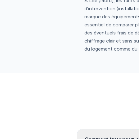
À Lille (Nord), les tarif
d’intervention (installa
marque des équipements, a
essentiel de comparer plu
des éventuels frais de d
chiffrage clair et sans s
du logement comme du 