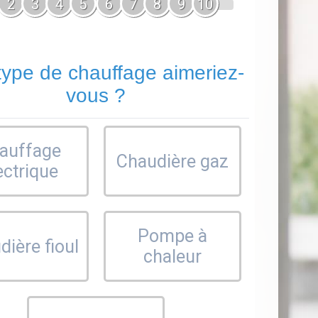
2
3
4
5
6
7
8
9
10
type de chauffage aimeriez-
vous ?
auffage
Chaudière gaz
ectrique
Pompe à
ière fioul
chaleur