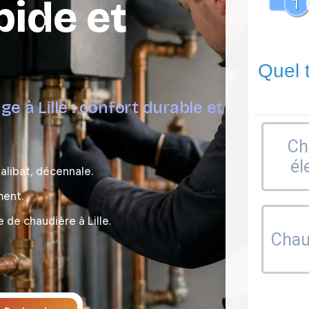
pide et
1
Quel 
e à Lille : confort durable et
Ch
él
ualibat, décennale.
ment.
de chaudière à Lille.
Chaud