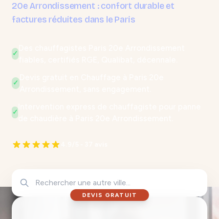
20e Arrondissement : confort durable et
factures réduites dans le Paris
Des chauffagistes Paris 20e Arrondissement
✓
fiables, certifiés RGE, Qualibat, décennale.
Devis gratuit en Chauffage à Paris 20e
✓
Arrondissement, sans engagement.
Intervention express de chauffagiste pour panne
✓
de chaudière à Paris 20e Arrondissement.
4.9/5 - 37 avis
DEVIS GRATUIT