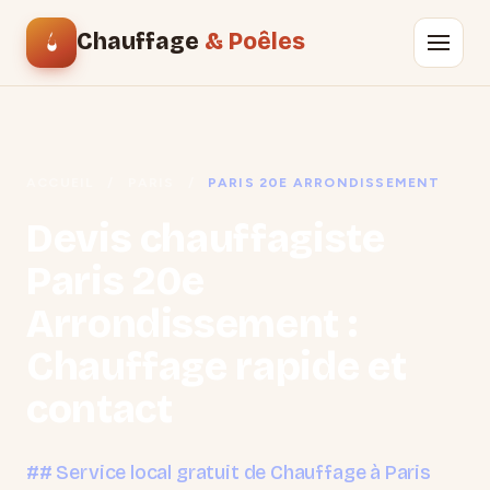
Chauffage
& Poêles
ACCUEIL
/
PARIS
/
PARIS 20E ARRONDISSEMENT
Devis chauffagiste
Paris 20e
Arrondissement :
Chauffage rapide et
contact
## Service local gratuit de Chauffage à Paris