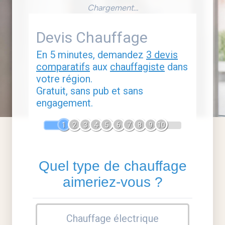
Chargement...
Devis Chauffage
En 5 minutes, demandez
3 devis
comparatifs
aux
chauffagiste
dans
votre région.
Gratuit, sans pub et sans
engagement.
1
2
3
4
5
6
7
8
9
10
Quel type de chauffage
aimeriez-vous ?
Chauffage électrique