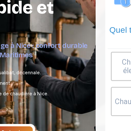
pide et
1
Quel 
ge à Nice : confort durable
-Maritimes
Ch
él
ualibat, décennale.
ment.
e de chaudière à Nice.
Chaud