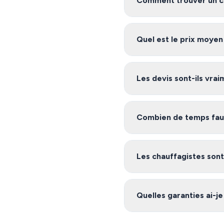
Comment trouver un ch
Pour trouver un chauffagis
relation avec des artisans 
Quel est le prix moyen
Les tarifs de chauffage à Ni
plusieurs devis gratuits po
Les devis sont-ils vra
Oui, notre service est 100%
environs, et vous êtes libre 
Combien de temps faut-
Après avoir rempli le formu
notre plateforme s'engage
Les chauffagistes sont-
Oui, les artisans de notre 
certifications nécessaires (
Quelles garanties ai-je
intégrer à notre réseau.
Les chauffagistes de notre 