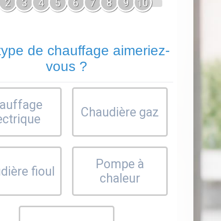
2
3
4
5
6
7
8
9
10
type de chauffage aimeriez-
vous ?
auffage
Chaudière gaz
ectrique
Pompe à
ière fioul
chaleur