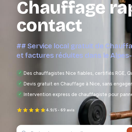
Chauffage ra
contact
## Service local gratuit de Chauffa
et factures réduites dans le Alpes
Des chauffagistes Nice fiables, certifiés RGE, Q
✓
Devis gratuit en Chauffage à Nice, sans engage
✓
Intervention express de chauffagiste pour pann
✓
4.9/5 - 69 avis