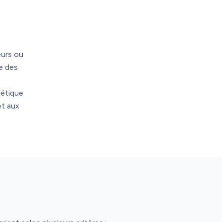
eurs ou
e des
gétique
et aux