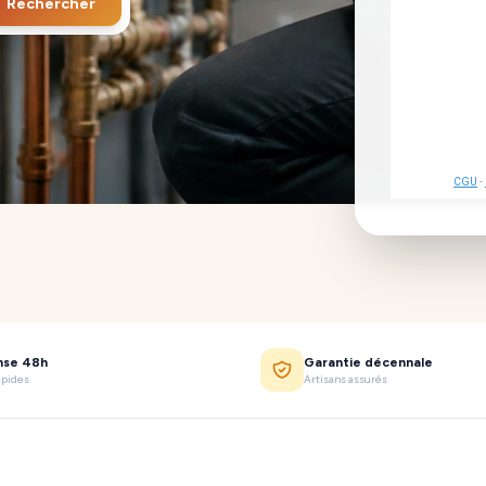
Rechercher
CGU
-
nse 48h
Garantie décennale
apides
Artisans assurés