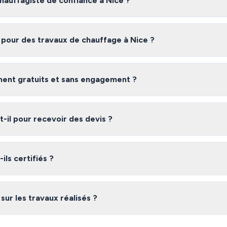
auffagiste de confiance à Nice ?
te fiable à Nice, nous vous recommandons de comparer plusieurs devis
certifiés et vérifiés dans les Alpes-Maritimes, gratuitement et sans eng
 pour des travaux de chauffage à Nice ?
ce varient selon l'ampleur des travaux, les matériaux utilisés et la co
ur obtenir une estimation précise adaptée à votre besoin.
iment gratuits et sans engagement ?
 gratuit et sans engagement. Vous recevez jusqu'à 3 devis de chauffagis
de choisir l'offre qui vous convient le mieux.
il pour recevoir des devis ?
laire, vous recevez généralement vos devis sous 48 heures. Les chauffag
nt à répondre rapidement à vos demandes.
ils certifiés ?
réseau dans les Alpes-Maritimes sont des professionnels vérifiés dispos
garantie décennale, qualifications professionnelles). Nous vérifions leur
 sur les travaux réalisés ?
réseau à Nice sont couverts par la garantie décennale obligatoire. De 