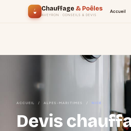
Chauffage
& Poêles
Accueil
AVEYRON · CONSEILS & DEVIS
ACCUEIL
/
ALPES-MARITIMES
/
NICE
Devis chauffa