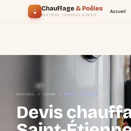
Chauffage
& Poêles
Accueil
AVEYRON · CONSEILS & DEVIS
ACCUEIL
/
LOIRE
/
SAINT-ÉTIENNE
Devis chauffa
Saint-Étienne