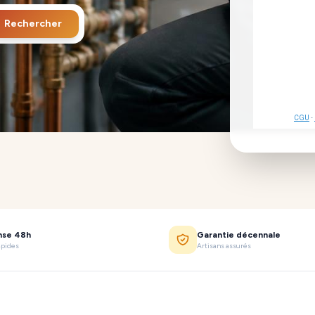
Rechercher
CGU
-
nse 48h
Garantie décennale
apides
Artisans assurés