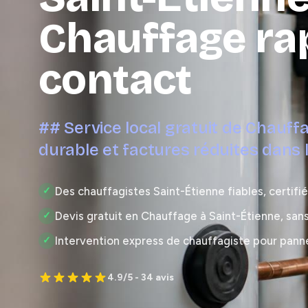
Chauffage ra
contact
## Service local gratuit de Chauffa
durable et factures réduites dans l
Des chauffagistes Saint-Étienne fiables, certifi
✓
Devis gratuit en Chauffage à Saint-Étienne, sa
✓
Intervention express de chauffagiste pour panne
✓
4.9/5 - 34 avis