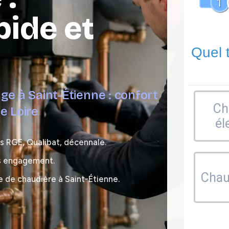
1
pide et
Quel 
ge à Saint-Étienne : confort
Ch
e Loire
él
és RGE, Qualibat, décennale.
ns engagement.
Chaud
 de chaudière à Saint-Étienne.