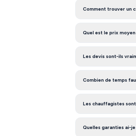
Comment trouver un ch
Pour trouver un chauffagis
vous met en relation avec de
Quel est le prix moyen
Les tarifs de chauffage à Sa
Demandez plusieurs devis g
Les devis sont-ils vra
Oui, notre service est 100%
Étienne et ses environs, et v
Combien de temps faut-
Après avoir rempli le formu
inscrits sur notre platefo
Les chauffagistes sont-
Oui, les artisans de notre r
nécessaires (garantie décenn
Quelles garanties ai-je
réseau.