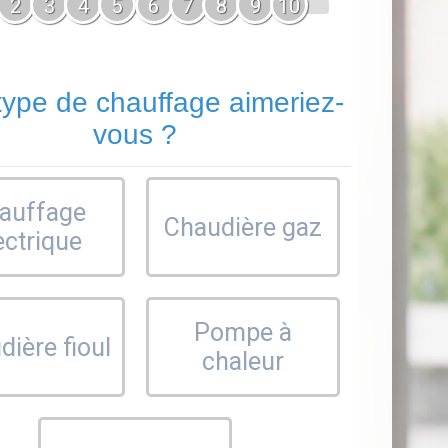
2
3
4
5
6
7
8
9
10
type de chauffage aimeriez-
vous ?
auffage
Chaudière gaz
ectrique
Pompe à
ière fioul
chaleur