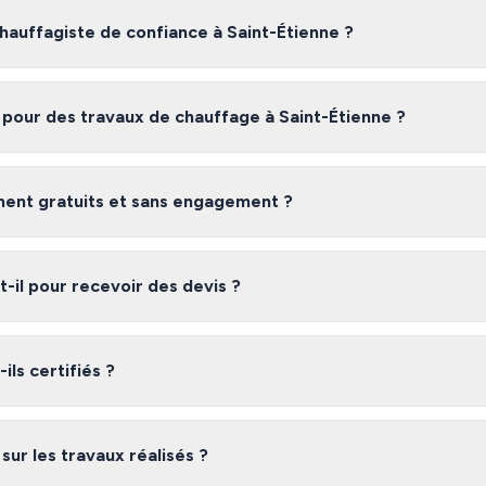
auffagiste de confiance à Saint-Étienne ?
te fiable à Saint-Étienne, nous vous recommandons de comparer plusieu
s artisans certifiés et vérifiés dans la Loire, gratuitement et sans en
 pour des travaux de chauffage à Saint-Étienne ?
int-Étienne varient selon l'ampleur des travaux, les matériaux utilisés e
ratuits pour obtenir une estimation précise adaptée à votre besoin.
iment gratuits et sans engagement ?
 gratuit et sans engagement. Vous recevez jusqu'à 3 devis de chauffagi
ous êtes libre de choisir l'offre qui vous convient le mieux.
il pour recevoir des devis ?
laire, vous recevez généralement vos devis sous 48 heures. Les chauffa
rme s'engagent à répondre rapidement à vos demandes.
ils certifiés ?
éseau dans la Loire sont des professionnels vérifiés disposant des assur
ale, qualifications professionnelles). Nous vérifions leurs références a
 sur les travaux réalisés ?