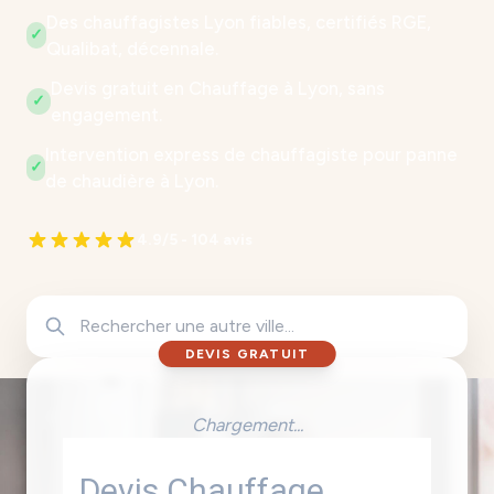
Des chauffagistes Lyon fiables, certifiés RGE,
✓
Qualibat, décennale.
Devis gratuit en Chauffage à Lyon, sans
✓
engagement.
Intervention express de chauffagiste pour panne
✓
de chaudière à Lyon.
4.9/5 - 104 avis
DEVIS GRATUIT
Chargement...
Devis Chauffage