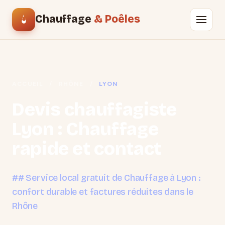
Chauffage
& Poêles
ACCUEIL
/
RHÔNE
/
LYON
Devis chauffagiste
Lyon : Chauffage
rapide et contact
## Service local gratuit de Chauffage à Lyon :
confort durable et factures réduites dans le
Rhône