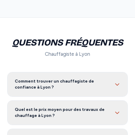
QUESTIONS FRÉQUENTES
Chauffagiste à Lyon
Comment trouver un chauffagiste de
confiance à Lyon ?
Pour trouver un chauffagiste fiable à Lyon, nous vous
recommandons de comparer plusieurs devis. Notre
Quel est le prix moyen pour des travaux de
service vous met en relation avec des artisans certifiés
chauffage à Lyon ?
et vérifiés dans le Rhône, gratuitement et sans
engagement.
Les tarifs de chauffage à Lyon varient selon l'ampleur
des travaux, les matériaux utilisés et la complexité du