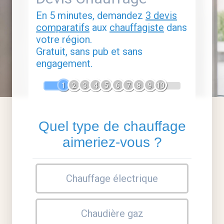
En 5 minutes, demandez
3 devis
comparatifs
aux
chauffagiste
dans
votre région.
Gratuit, sans pub et sans
engagement.
1
2
3
4
5
6
7
8
9
10
Quel type de chauffage
aimeriez-vous ?
Chauffage électrique
Chaudière gaz