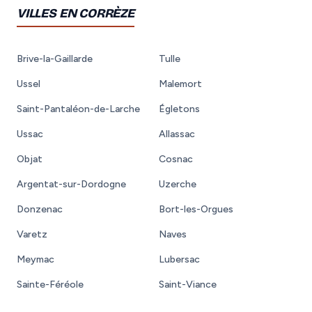
VILLES EN CORRÈZE
Brive-la-Gaillarde
Tulle
Ussel
Malemort
Saint-Pantaléon-de-Larche
Égletons
Ussac
Allassac
Objat
Cosnac
Argentat-sur-Dordogne
Uzerche
Donzenac
Bort-les-Orgues
Varetz
Naves
Meymac
Lubersac
Sainte-Féréole
Saint-Viance