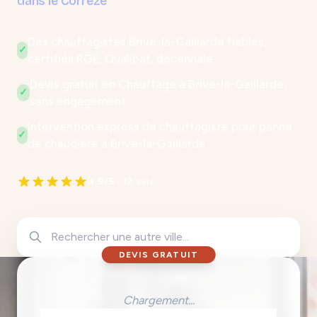
dans le Corrèze
Des chauffagistes Brive-la-Gaillarde fiables,
✓
certifiés RGE, Qualibat, décennale.
Devis gratuit en Chauffage à Brive-la-Gaillarde,
✓
sans engagement.
Intervention express de chauffagiste pour panne
✓
de chaudière à Brive-la-Gaillarde.
4.9/5 - 12 avis
DEVIS GRATUIT
Chargement...