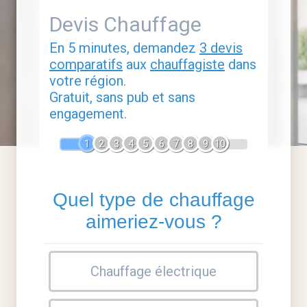
Devis Chauffage
En 5 minutes, demandez
3 devis
comparatifs
aux
chauffagiste
dans
votre région.
Gratuit, sans pub et sans
engagement.
1
2
3
4
5
6
7
8
9
10
Quel type de chauffage
aimeriez-vous ?
Chauffage électrique