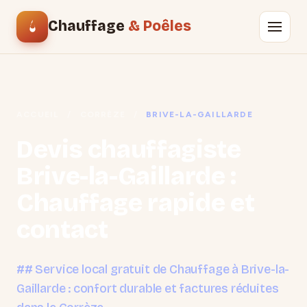
Chauffage
& Poêles
ACCUEIL
/
CORRÈZE
/
BRIVE-LA-GAILLARDE
Devis chauffagiste
Brive-la-Gaillarde :
Chauffage rapide et
contact
## Service local gratuit de Chauffage à Brive-la-
Gaillarde : confort durable et factures réduites