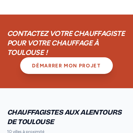
réseau.
couverts par la garantie décennale obligatoire. De
plus, vous disposez d'une garantie de parfait
achèvement d'un an et d'une garantie biennale sur les
équipements.
CONTACTEZ VOTRE CHAUFFAGISTE
POUR VOTRE CHAUFFAGE À
TOULOUSE !
DÉMARRER MON PROJET
CHAUFFAGISTES AUX ALENTOURS
DE TOULOUSE
10 villes à proximité