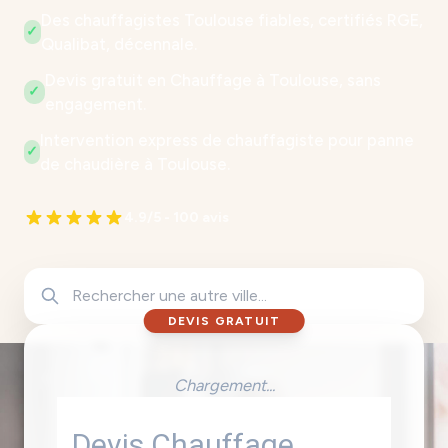
Des chauffagistes Toulouse fiables, certifiés RGE,
✓
Qualibat, décennale.
Devis gratuit en Chauffage à Toulouse, sans
✓
engagement.
Intervention express de chauffagiste pour panne
✓
de chaudière à Toulouse.
4.9/5 - 100 avis
DEVIS GRATUIT
Chargement...
Devis Chauffage