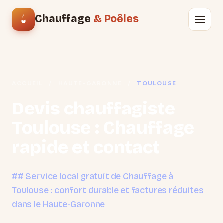
Chauffage
& Poêles
ACCUEIL
/
HAUTE-GARONNE
/
TOULOUSE
Devis chauffagiste
Toulouse : Chauffage
rapide et contact
## Service local gratuit de Chauffage à
Toulouse : confort durable et factures réduites
dans le Haute-Garonne