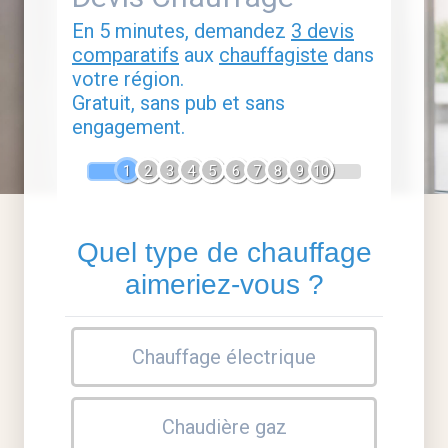
En 5 minutes, demandez
3 devis
comparatifs
aux
chauffagiste
dans
votre région.
Gratuit, sans pub et sans
engagement.
1
2
3
4
5
6
7
8
9
10
Quel type de chauffage
aimeriez-vous ?
Chauffage électrique
Chaudière gaz