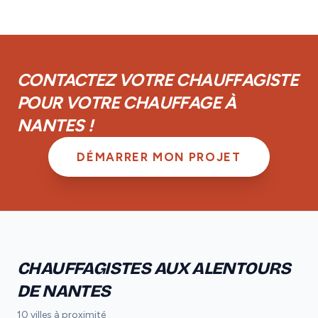
réseau.
couverts par la garantie décennale obligatoire. De
plus, vous disposez d'une garantie de parfait
achèvement d'un an et d'une garantie biennale sur les
équipements.
CONTACTEZ VOTRE CHAUFFAGISTE
POUR VOTRE CHAUFFAGE À
NANTES !
DÉMARRER MON PROJET
CHAUFFAGISTES AUX ALENTOURS
DE NANTES
10 villes à proximité