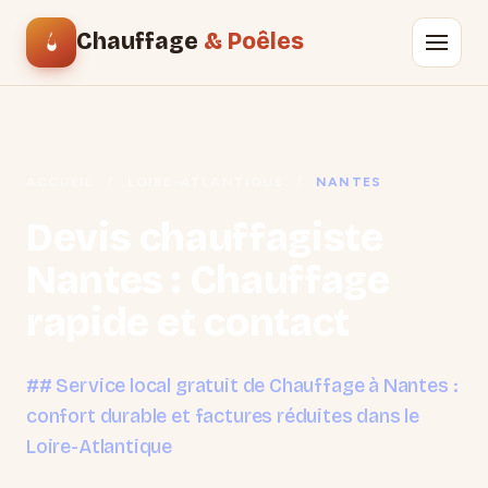
Chauffage
& Poêles
ACCUEIL
/
LOIRE-ATLANTIQUE
/
NANTES
Devis chauffagiste
Nantes : Chauffage
rapide et contact
## Service local gratuit de Chauffage à Nantes :
confort durable et factures réduites dans le
Loire-Atlantique