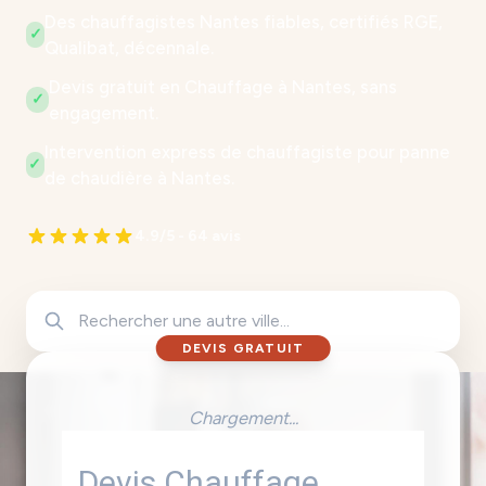
Des chauffagistes Nantes fiables, certifiés RGE,
✓
Qualibat, décennale.
Devis gratuit en Chauffage à Nantes, sans
✓
engagement.
Intervention express de chauffagiste pour panne
✓
de chaudière à Nantes.
4.9/5 - 64 avis
DEVIS GRATUIT
Chargement...
Devis Chauffage