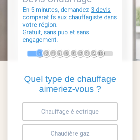
En 5 minutes, demandez
3 devis
comparatifs
aux
chauffagiste
dans
votre région.
Gratuit, sans pub et sans
engagement.
1
2
3
4
5
6
7
8
9
10
Quel type de chauffage
aimeriez-vous ?
Chauffage électrique
Chaudière gaz