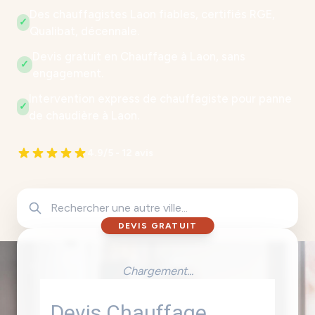
Des chauffagistes Laon fiables, certifiés RGE,
✓
Qualibat, décennale.
Devis gratuit en Chauffage à Laon, sans
✓
engagement.
Intervention express de chauffagiste pour panne
✓
de chaudière à Laon.
4.9/5 - 12 avis
DEVIS GRATUIT
Chargement...
Devis Chauffage