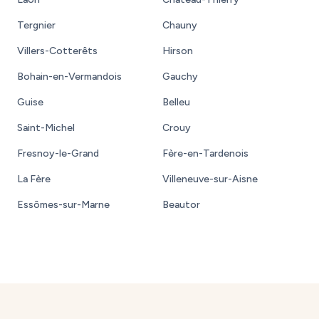
Tergnier
Chauny
Villers-Cotterêts
Hirson
Bohain-en-Vermandois
Gauchy
Guise
Belleu
Saint-Michel
Crouy
Fresnoy-le-Grand
Fère-en-Tardenois
La Fère
Villeneuve-sur-Aisne
Essômes-sur-Marne
Beautor