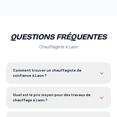
QUESTIONS FRÉQUENTES
Chauffagiste à Laon
Comment trouver un chauffagiste de
confiance à Laon ?
Pour trouver un chauffagiste fiable à Laon, nous vous
recommandons de comparer plusieurs devis. Notre
Quel est le prix moyen pour des travaux de
service vous met en relation avec des artisans certifiés
chauffage à Laon ?
et vérifiés dans l'Aisne, gratuitement et sans
engagement.
Les tarifs de chauffage à Laon varient selon l'ampleur
des travaux, les matériaux utilisés et la complexité du