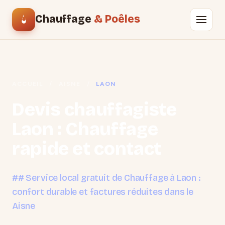
Chauffage
& Poêles
ACCUEIL
/
AISNE
/
LAON
Devis chauffagiste
Laon : Chauffage
rapide et contact
## Service local gratuit de Chauffage à Laon :
confort durable et factures réduites dans le
Aisne