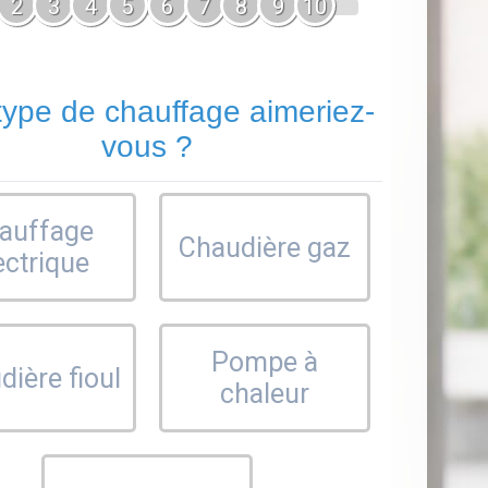
2
3
4
5
6
7
8
9
10
type de chauffage aimeriez-
vous ?
auffage
Chaudière gaz
ectrique
Pompe à
ière fioul
chaleur