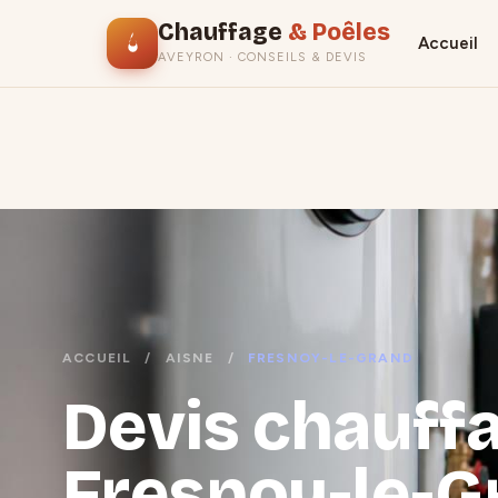
Chauffage
& Poêles
Accueil
AVEYRON · CONSEILS & DEVIS
ACCUEIL
/
AISNE
/
FRESNOY-LE-GRAND
Devis chauffa
Fresnoy-le-G