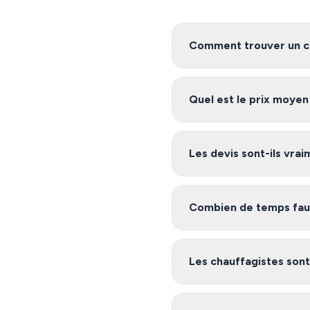
Comment trouver un ch
Pour trouver un chauffagis
vous met en relation avec de
Quel est le prix moye
Les tarifs de chauffage à Fr
projet. Demandez plusieurs 
Les devis sont-ils vra
Oui, notre service est 100%
Grand et ses environs, et vou
Combien de temps faut-
Après avoir rempli le formu
inscrits sur notre platefo
Les chauffagistes sont-
Oui, les artisans de notre r
nécessaires (garantie décenn