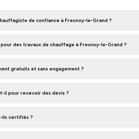
auffagiste de confiance à Fresnoy-le-Grand ?
te fiable à Fresnoy-le-Grand, nous vous recommandons de comparer plu
s artisans certifiés et vérifiés dans l'Aisne, gratuitement et sans eng
n pour des travaux de chauffage à Fresnoy-le-Grand ?
esnoy-le-Grand varient selon l'ampleur des travaux, les matériaux utilis
devis gratuits pour obtenir une estimation précise adaptée à votre be
iment gratuits et sans engagement ?
 gratuit et sans engagement. Vous recevez jusqu'à 3 devis de chauffagi
s êtes libre de choisir l'offre qui vous convient le mieux.
il pour recevoir des devis ?
laire, vous recevez généralement vos devis sous 48 heures. Les chauff
rme s'engagent à répondre rapidement à vos demandes.
ils certifiés ?
éseau dans l'Aisne sont des professionnels vérifiés disposant des assura
ale, qualifications professionnelles). Nous vérifions leurs références a