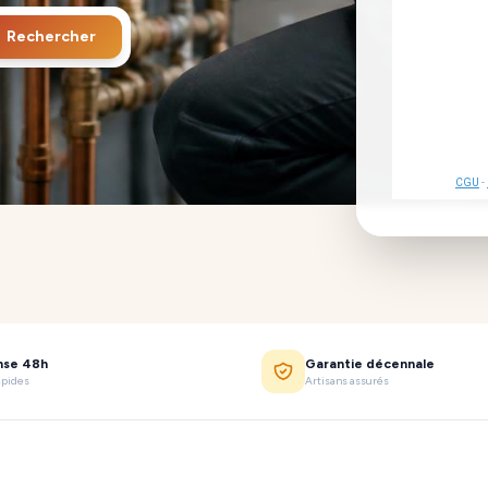
Rechercher
CGU
-
nse 48h
Garantie décennale
apides
Artisans assurés