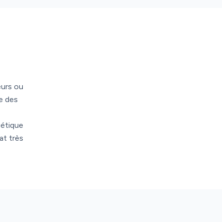
eurs ou
e des
gétique
at très