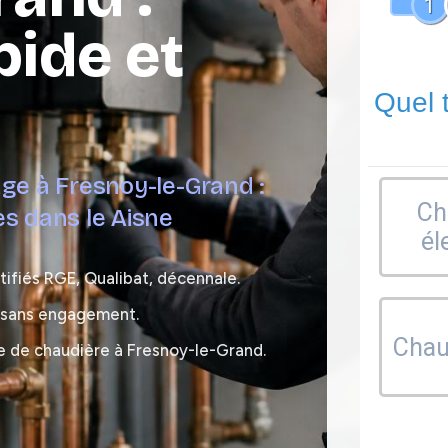
1
pide et
Quel 
age à Fresnoy-le-Grand :
Ch
es dans le Aisne
él
tifiés RGE, Qualibat, décennale.
, sans engagement.
Chaud
e de chaudière à Fresnoy-le-Grand.