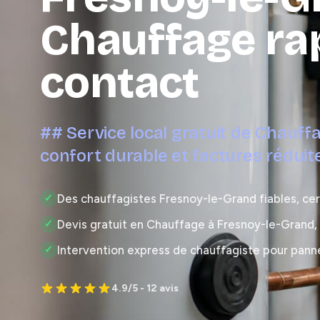
Chauffage ra
contact
## Service local gratuit de Chauff
confort durable et factures réduit
Des chauffagistes Fresnoy-le-Grand fiables, cer
✓
Devis gratuit en Chauffage à Fresnoy-le-Grand
✓
Intervention express de chauffagiste pour pann
✓
4.9/5 - 12 avis