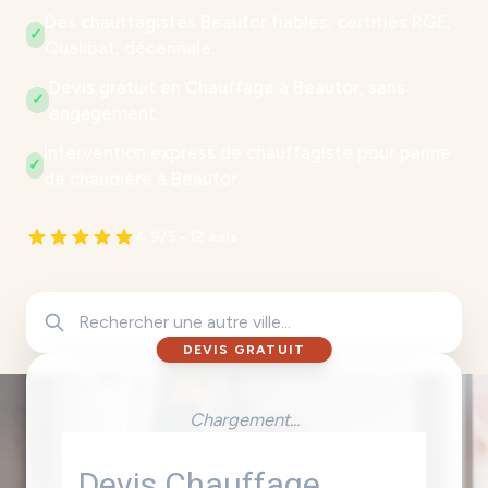
Des chauffagistes Beautor fiables, certifiés RGE,
✓
Qualibat, décennale.
Devis gratuit en Chauffage à Beautor, sans
✓
engagement.
Intervention express de chauffagiste pour panne
✓
de chaudière à Beautor.
4.9/5 - 12 avis
DEVIS GRATUIT
Chargement...
Devis Chauffage