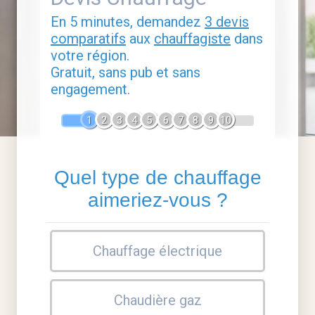
En 5 minutes, demandez
3 devis
comparatifs
aux
chauffagiste
dans
votre région.
Gratuit, sans pub et sans
engagement.
1
2
3
4
5
6
7
8
9
10
Quel type de chauffage
aimeriez-vous ?
Chauffage électrique
Chaudière gaz