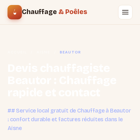
Chauffage
& Poêles
ACCUEIL
/
AISNE
/
BEAUTOR
Devis chauffagiste
Beautor : Chauffage
rapide et contact
## Service local gratuit de Chauffage à Beautor
: confort durable et factures réduites dans le
Aisne