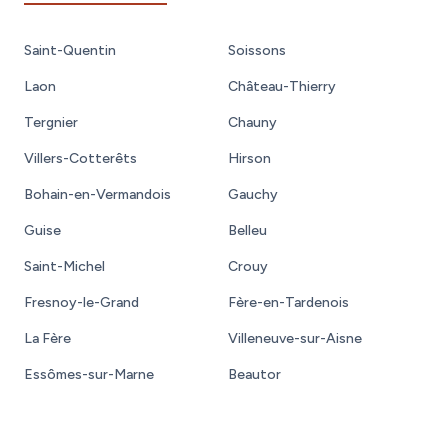
Saint-Quentin
Soissons
Laon
Château-Thierry
Tergnier
Chauny
Villers-Cotterêts
Hirson
Bohain-en-Vermandois
Gauchy
Guise
Belleu
Saint-Michel
Crouy
Fresnoy-le-Grand
Fère-en-Tardenois
La Fère
Villeneuve-sur-Aisne
Essômes-sur-Marne
Beautor