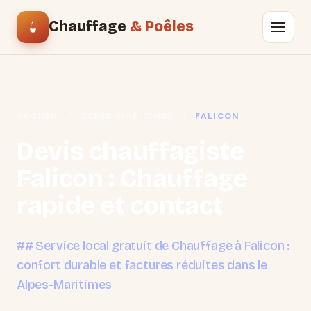
Chauffage
& Poêles
ACCUEIL
/
ALPES-MARITIMES
/
FALICON
Devis chauffagiste
Falicon : Chauffage
rapide et contact
## Service local gratuit de Chauffage à Falicon :
confort durable et factures réduites dans le
Alpes-Maritimes