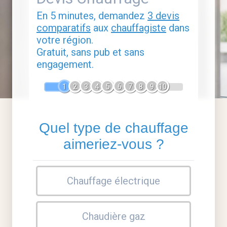
En 5 minutes, demandez
3 devis
comparatifs
aux
chauffagiste
dans
votre région.
Gratuit, sans pub et sans
engagement.
1
2
3
4
5
6
7
8
9
10
Quel type de chauffage
aimeriez-vous ?
Chauffage électrique
Chaudière gaz