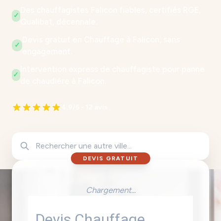
Des chauffagistes Falicon fiables, certifiés RGE,
✓
Qualibat, décennale.
Devis gratuit en Chauffage à Falicon, sans
✓
engagement.
Intervention express de chauffagiste pour panne
✓
de chaudière à Falicon.
4.9/5 - 12 avis
DEVIS GRATUIT
Chargement...
Devis Chauffage