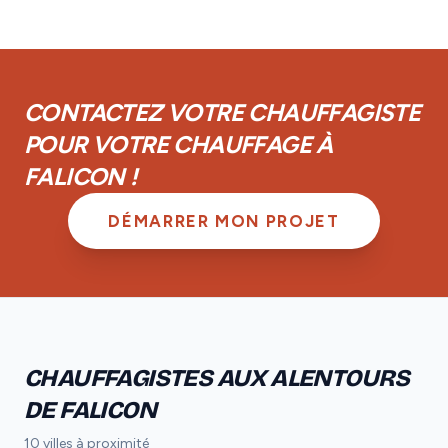
réseau.
couverts par la garantie décennale obligatoire. De
plus, vous disposez d'une garantie de parfait
achèvement d'un an et d'une garantie biennale sur les
équipements.
CONTACTEZ VOTRE CHAUFFAGISTE
POUR VOTRE CHAUFFAGE À
FALICON !
DÉMARRER MON PROJET
CHAUFFAGISTES AUX ALENTOURS
DE FALICON
10 villes à proximité