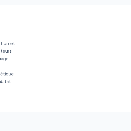
ation et
ateurs
ouage
gétique
bitat