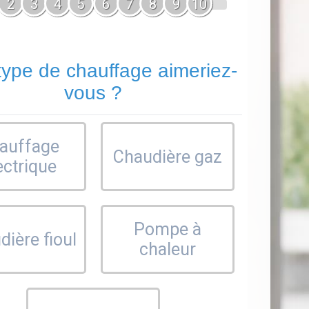
2
3
4
5
6
7
8
9
10
type de chauffage aimeriez-
vous ?
auffage
Chaudière gaz
ectrique
Pompe à
ière fioul
chaleur