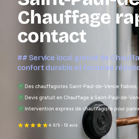
Chauffage ra
contact
## Service local gratuit de Chauff
confort durable et factures réduit
Des chauffagistes Saint-Paul-de-Vence fiables, 
✓
Devis gratuit en Chauffage à Saint-Paul-de-Ve
✓
Intervention express de chauffagiste pour pann
✓
4.9/5 - 12 avis