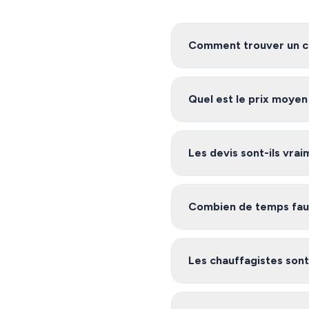
Comment trouver un ch
Pour trouver un chauffagis
service vous met en relation
Quel est le prix moye
engagement.
Les tarifs de chauffage à Sa
projet. Demandez plusieurs 
Les devis sont-ils vra
Oui, notre service est 100%
de-Vence et ses environs, et 
Combien de temps faut-
Après avoir rempli le formu
Vence inscrits sur notre p
Les chauffagistes sont-
Oui, les artisans de notre 
certifications nécessaires (