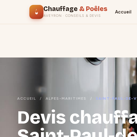
Chauffage
& Poêles
Accueil
AVEYRON · CONSEILS & DEVIS
ACCUEIL
/
ALPES-MARITIMES
/
SAINT-PAUL-DE-
Devis chauffa
Saint-Paul-de