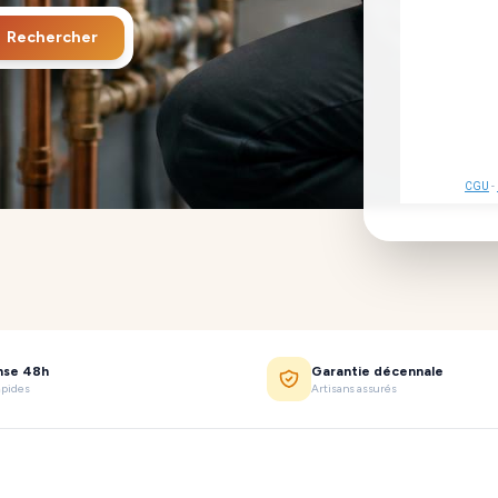
Rechercher
CGU
-
nse 48h
Garantie décennale
apides
Artisans assurés