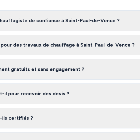
auffagiste de confiance à Saint-Paul-de-Vence ?
te fiable à Saint-Paul-de-Vence, nous vous recommandons de comparer
 avec des artisans certifiés et vérifiés dans les Alpes-Maritimes, gratu
n pour des travaux de chauffage à Saint-Paul-de-Vence ?
int-Paul-de-Vence varient selon l'ampleur des travaux, les matériaux ut
devis gratuits pour obtenir une estimation précise adaptée à votre be
iment gratuits et sans engagement ?
 gratuit et sans engagement. Vous recevez jusqu'à 3 devis de chauffagi
vous êtes libre de choisir l'offre qui vous convient le mieux.
il pour recevoir des devis ?
laire, vous recevez généralement vos devis sous 48 heures. Les chauffa
lateforme s'engagent à répondre rapidement à vos demandes.
ils certifiés ?
réseau dans les Alpes-Maritimes sont des professionnels vérifiés dispos
garantie décennale, qualifications professionnelles). Nous vérifions leur