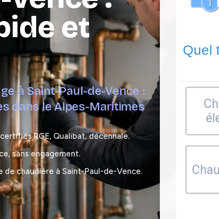
1
pide et
Quel 
age à Saint-Paul-de-Vence :
Ch
es dans le Alpes-Maritimes
él
certifiés RGE, Qualibat, décennale.
nce, sans engagement.
Chaud
e de chaudière à Saint-Paul-de-Vence.