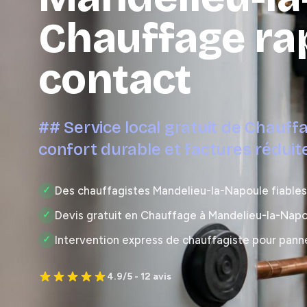
Chauffage ra
contact
## Service local gratuit de Chauff
confort durable et factures réduit
Des chauffagistes Mandelieu-la-Napoule fiables,
✓
Devis gratuit en Chauffage à Mandelieu-la-Nap
✓
Intervention express de chauffagiste pour pann
✓
4.9/5 - 12 avis