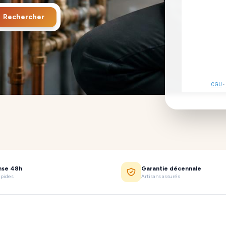
Rechercher
CGU
-
nse 48h
Garantie décennale
apides
Artisans assurés