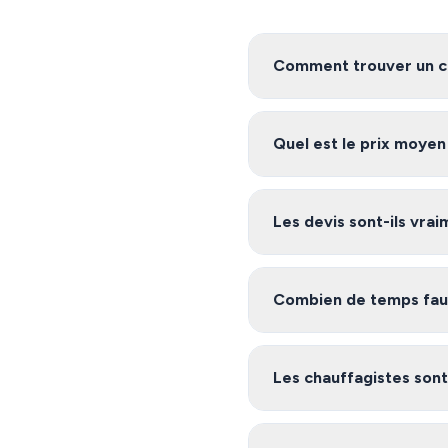
Comment trouver un ch
Pour trouver un chauffagis
service vous met en relation
Quel est le prix moye
engagement.
Les tarifs de chauffage à M
projet. Demandez plusieurs 
Les devis sont-ils vra
Oui, notre service est 100%
la-Napoule et ses environs, e
Combien de temps faut-
Après avoir rempli le formu
Napoule inscrits sur notre
Les chauffagistes sont-
Oui, les artisans de notre 
certifications nécessaires (