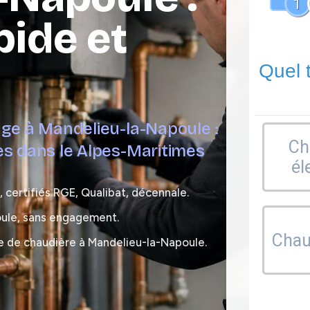
1
pide et
Quel 
age à Mandelieu-la-Napoule :
Ch
es dans le Alpes-Maritimes
él
 certifiés RGE, Qualibat, décennale.
oule, sans engagement.
Chaud
e de chaudière à Mandelieu-la-Napoule.