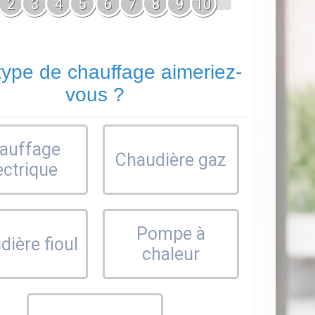
2
3
4
5
6
7
8
9
10
type de chauffage aimeriez-
vous ?
auffage
Chaudière gaz
ectrique
Pompe à
ière fioul
chaleur