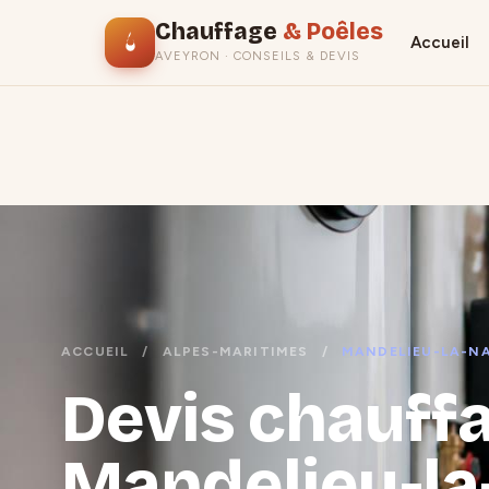
Chauffage
& Poêles
Accueil
AVEYRON · CONSEILS & DEVIS
ACCUEIL
/
ALPES-MARITIMES
/
MANDELIEU-LA-N
Devis chauffa
Mandelieu-la