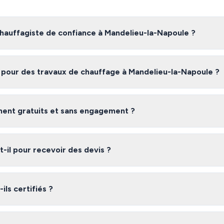
auffagiste de confiance à Mandelieu-la-Napoule ?
te fiable à Mandelieu-la-Napoule, nous vous recommandons de compare
 avec des artisans certifiés et vérifiés dans les Alpes-Maritimes, gratu
n pour des travaux de chauffage à Mandelieu-la-Napoule ?
andelieu-la-Napoule varient selon l'ampleur des travaux, les matériaux u
devis gratuits pour obtenir une estimation précise adaptée à votre be
iment gratuits et sans engagement ?
 gratuit et sans engagement. Vous recevez jusqu'à 3 devis de chauffagi
t vous êtes libre de choisir l'offre qui vous convient le mieux.
il pour recevoir des devis ?
laire, vous recevez généralement vos devis sous 48 heures. Les chauffa
 plateforme s'engagent à répondre rapidement à vos demandes.
ils certifiés ?
réseau dans les Alpes-Maritimes sont des professionnels vérifiés dispos
garantie décennale, qualifications professionnelles). Nous vérifions leur