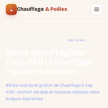
Chauffage
& Poêles
ACCUEIL
/
ALPES-MARITIMES
/
CAP-D'AIL
Devis chauffagiste
Cap-d'Ail : Chauffage
rapide et contact
## Service local gratuit de Chauffage à Cap-
d'Ail : confort durable et factures réduites dans
le Alpes-Maritimes