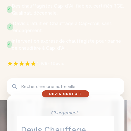
Des chauffagistes Cap-d'Ail fiables, certifiés RGE,
✓
Qualibat, décennale.
Devis gratuit en Chauffage à Cap-d'Ail, sans
✓
engagement.
Intervention express de chauffagiste pour panne
✓
de chaudière à Cap-d'Ail.
4.9/5 - 12 avis
DEVIS GRATUIT
Chargement...
Devis Chauffage