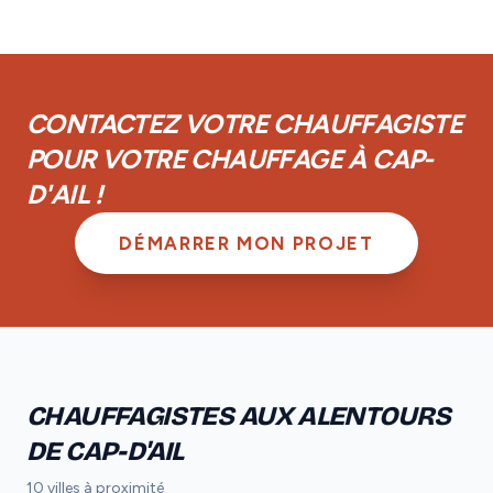
réseau.
couverts par la garantie décennale obligatoire. De
plus, vous disposez d'une garantie de parfait
achèvement d'un an et d'une garantie biennale sur les
équipements.
CONTACTEZ VOTRE CHAUFFAGISTE
POUR VOTRE CHAUFFAGE À CAP-
D'AIL !
DÉMARRER MON PROJET
CHAUFFAGISTES AUX ALENTOURS
DE CAP-D'AIL
10 villes à proximité