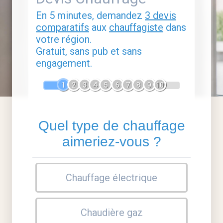
En 5 minutes, demandez
3 devis
comparatifs
aux
chauffagiste
dans
votre région.
Gratuit, sans pub et sans
engagement.
1
2
3
4
5
6
7
8
9
10
Quel type de chauffage
aimeriez-vous ?
Chauffage électrique
Chaudière gaz