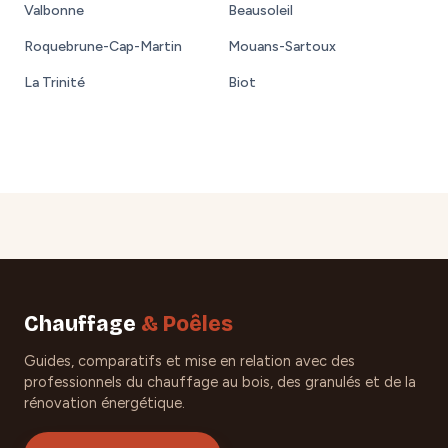
Valbonne
Beausoleil
Roquebrune-Cap-Martin
Mouans-Sartoux
La Trinité
Biot
Chauffage
& Poêles
Guides, comparatifs et mise en relation avec des
professionnels du chauffage au bois, des granulés et de la
rénovation énergétique.