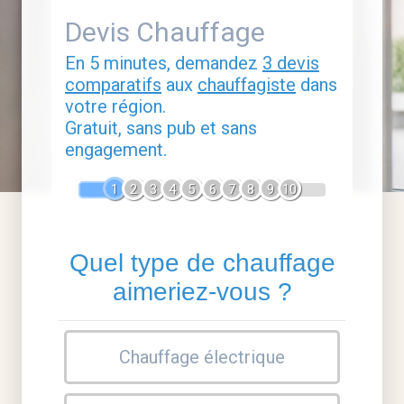
Devis Chauffage
En 5 minutes, demandez
3 devis
comparatifs
aux
chauffagiste
dans
votre région.
Gratuit, sans pub et sans
engagement.
1
2
3
4
5
6
7
8
9
10
Quel type de chauffage
aimeriez-vous ?
Chauffage électrique