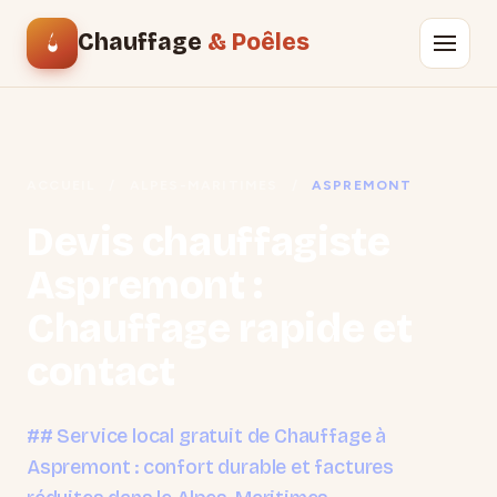
Chauffage
& Poêles
ACCUEIL
/
ALPES-MARITIMES
/
ASPREMONT
Devis chauffagiste
Aspremont :
Chauffage rapide et
contact
## Service local gratuit de Chauffage à
Aspremont : confort durable et factures