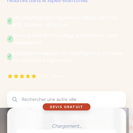
réduites dans le Alpes-Maritimes
Des chauffagistes Aspremont fiables, certifiés
✓
RGE, Qualibat, décennale.
Devis gratuit en Chauffage à Aspremont, sans
✓
engagement.
Intervention express de chauffagiste pour panne
✓
de chaudière à Aspremont.
4.9/5 - 12 avis
DEVIS GRATUIT
Chargement...