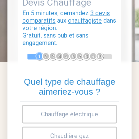
Devis Chauffage
En 5 minutes, demandez
3 devis
comparatifs
aux
chauffagiste
dans
votre région.
Gratuit, sans pub et sans
engagement.
1
2
3
4
5
6
7
8
9
10
Quel type de chauffage
aimeriez-vous ?
Chauffage électrique
Chaudière gaz