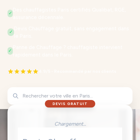
Des chauffagistes Paris certifiés Qualibat, RGE,
✓
assurance décennale.
Devis Chauffage gratuit, sans engagement dans
✓
le Paris.
Panne de Chauffage ? chauffagiste intervient
✓
rapidement dans le Paris.
4.9/5 - Recommandé par nos clients
DEVIS GRATUIT
Chargement...