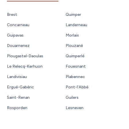
Brest
Quimper
Concarneau
Landerneau
Guipavas
Morlaix
Douarnenez
Plouzané
Plougastel-Daoulas
Quimperlé
Le Relecq-Kerhuon
Fouesnant
Landivisiau
Plabennec
Ergué-Gabéric
Pont-l'Abbé
Saint-Renan
Guilers
Rosporden
Lesneven