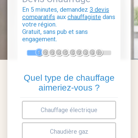
En 5 minutes, demandez
3 devis
comparatifs
aux
chauffagiste
dans
votre région.
Gratuit, sans pub et sans
engagement.
1
2
3
4
5
6
7
8
9
10
Quel type de chauffage
aimeriez-vous ?
Chauffage électrique
Chaudière gaz