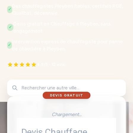
Des chauffagistes Pleyben fiables, certifiés RGE,
✓
Qualibat, décennale.
Devis gratuit en Chauffage à Pleyben, sans
✓
engagement.
Intervention express de chauffagiste pour panne
✓
de chaudière à Pleyben.
4.9/5 - 12 avis
DEVIS GRATUIT
Chargement...
Devis Chauffage