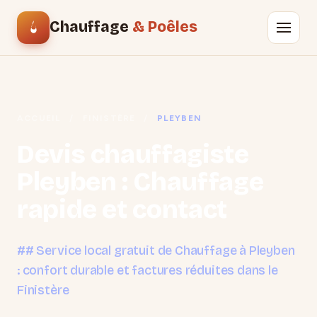
Chauffage
& Poêles
ACCUEIL
/
FINISTÈRE
/
PLEYBEN
Devis chauffagiste
Pleyben : Chauffage
rapide et contact
## Service local gratuit de Chauffage à Pleyben
: confort durable et factures réduites dans le
Finistère