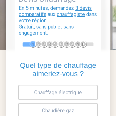
En 5 minutes, demandez
3 devis
comparatifs
aux
chauffagiste
dans
votre région.
Gratuit, sans pub et sans
engagement.
1
2
3
4
5
6
7
8
9
10
Quel type de chauffage
aimeriez-vous ?
Chauffage électrique
Chaudière gaz