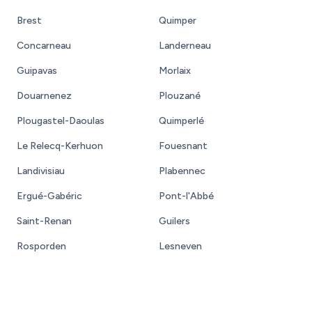
Brest
Quimper
Concarneau
Landerneau
Guipavas
Morlaix
Douarnenez
Plouzané
Plougastel-Daoulas
Quimperlé
Le Relecq-Kerhuon
Fouesnant
Landivisiau
Plabennec
Ergué-Gabéric
Pont-l'Abbé
Saint-Renan
Guilers
Rosporden
Lesneven