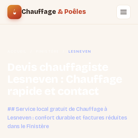
Chauffage
& Poêles
ACCUEIL
/
FINISTÈRE
/
LESNEVEN
Devis chauffagiste
Lesneven : Chauffage
rapide et contact
## Service local gratuit de Chauffage à
Lesneven : confort durable et factures réduites
dans le Finistère