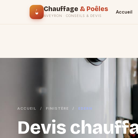
Chauffage
& Poêles
Accueil
AVEYRON · CONSEILS & DEVIS
ACCUEIL
/
FINISTÈRE
/
EDERN
Devis chauffa