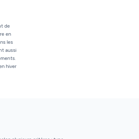
nt de
re en
ns les
nt aussi
pements.
en hiver