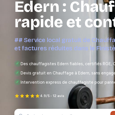
Edern : Chau
rapide et con
## Service local gratuit de Chauff
et factures réduites dans le Finist
Des chauffagistes Edern fiables, certifiés RGE, 
✓
Devis gratuit en Chauffage à Edern, sans engag
✓
Intervention express de chauffagiste pour pann
✓
4.9/5 - 12 avis