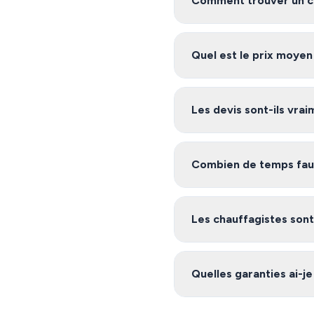
Comment trouver un ch
Pour trouver un chauffagis
en relation avec des artisan
Quel est le prix moyen
Les tarifs de chauffage à Ed
Demandez plusieurs devis g
Les devis sont-ils vra
Oui, notre service est 100%
ses environs, et vous êtes li
Combien de temps faut-
Après avoir rempli le formu
notre plateforme s'engage
Les chauffagistes sont-
Oui, les artisans de notre r
nécessaires (garantie décenn
Quelles garanties ai-je
réseau.
Les chauffagistes de notre 