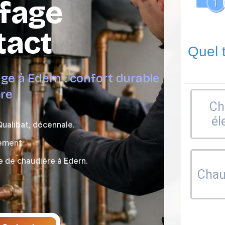
ffage
1
tact
Quel 
age à Edern : confort durable
ère
Ch
él
Qualibat, décennale.
ement.
e de chaudière à Edern.
Chaud