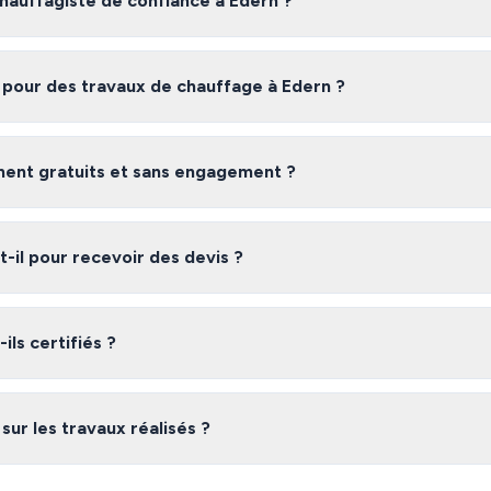
auffagiste de confiance à Edern ?
te fiable à Edern, nous vous recommandons de comparer plusieurs devi
s certifiés et vérifiés dans le Finistère, gratuitement et sans engagemen
 pour des travaux de chauffage à Edern ?
ern varient selon l'ampleur des travaux, les matériaux utilisés et la com
ratuits pour obtenir une estimation précise adaptée à votre besoin.
iment gratuits et sans engagement ?
 gratuit et sans engagement. Vous recevez jusqu'à 3 devis de chauffagi
bre de choisir l'offre qui vous convient le mieux.
il pour recevoir des devis ?
laire, vous recevez généralement vos devis sous 48 heures. Les chauffag
nt à répondre rapidement à vos demandes.
ils certifiés ?
éseau dans le Finistère sont des professionnels vérifiés disposant des a
ale, qualifications professionnelles). Nous vérifions leurs références a
 sur les travaux réalisés ?
réseau à Edern sont couverts par la garantie décennale obligatoire. De