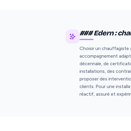
### Edern : chau
Choisir un chauffagiste à
accompagnement adapté a
décennale, de certifica
installations, des contr
proposer des interventi
clients. Pour une instal
réactif, assuré et expéri