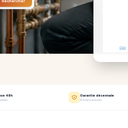
Rechercher
CGU
-
nse 48h
Garantie décennale
apides
Artisans assurés