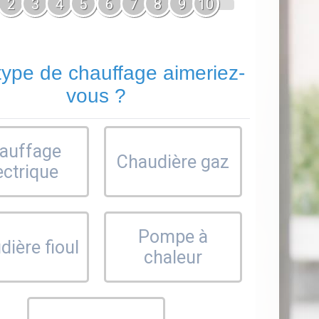
2
3
4
5
6
7
8
9
10
type de chauffage aimeriez-
vous ?
auffage
Chaudière gaz
ectrique
Pompe à
ière fioul
chaleur