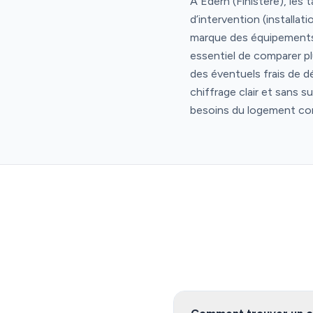
À Edern (Finistère), les 
d’intervention (installa
marque des équipements, a
essentiel de comparer plu
des éventuels frais de d
chiffrage clair et sans s
besoins du logement c