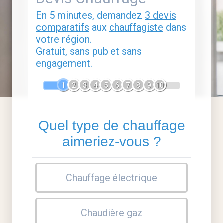
En 5 minutes, demandez
3 devis
comparatifs
aux
chauffagiste
dans
votre région.
Gratuit, sans pub et sans
engagement.
1
2
3
4
5
6
7
8
9
10
Quel type de chauffage
aimeriez-vous ?
Chauffage électrique
Chaudière gaz