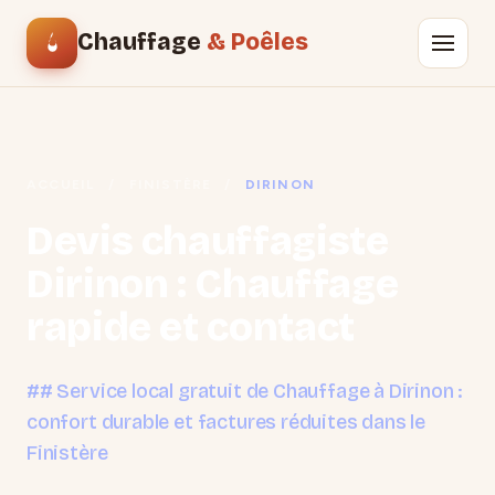
Chauffage
& Poêles
ACCUEIL
/
FINISTÈRE
/
DIRINON
Devis chauffagiste
Dirinon : Chauffage
rapide et contact
## Service local gratuit de Chauffage à Dirinon :
confort durable et factures réduites dans le
Finistère