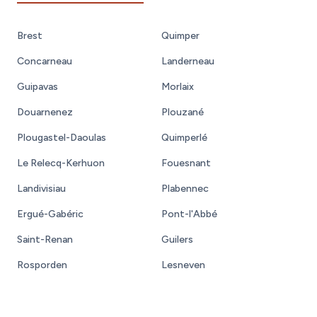
Brest
Quimper
Concarneau
Landerneau
Guipavas
Morlaix
Douarnenez
Plouzané
Plougastel-Daoulas
Quimperlé
Le Relecq-Kerhuon
Fouesnant
Landivisiau
Plabennec
Ergué-Gabéric
Pont-l'Abbé
Saint-Renan
Guilers
Rosporden
Lesneven