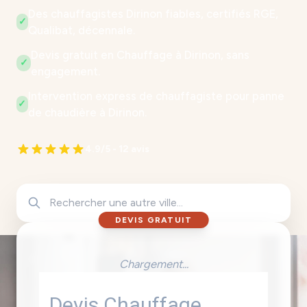
Des chauffagistes Dirinon fiables, certifiés RGE,
✓
Qualibat, décennale.
Devis gratuit en Chauffage à Dirinon, sans
✓
engagement.
Intervention express de chauffagiste pour panne
✓
de chaudière à Dirinon.
4.9/5 - 12 avis
DEVIS GRATUIT
Chargement...
Devis Chauffage