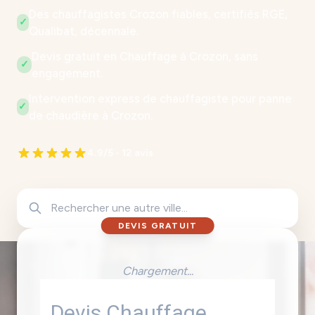
Des chauffagistes Crozon fiables, certifiés RGE,
✓
Qualibat, décennale.
Devis gratuit en Chauffage à Crozon, sans
✓
engagement.
Intervention express de chauffagiste pour panne
✓
de chaudière à Crozon.
4.9/5 - 12 avis
DEVIS GRATUIT
Chargement...
Devis Chauffage