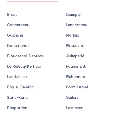
Brest
Quimper
Concarneau
Landerneau
Guipavas
Morlaix
Douarnenez
Plouzané
Plougastel-Daoulas
Quimperlé
Le Relecq-Kerhuon
Fouesnant
Landivisiau
Plabennec
Ergué-Gabéric
Pont-l'Abbé
Saint-Renan
Guilers
Rosporden
Lesneven