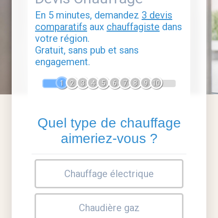
En 5 minutes, demandez
3 devis
comparatifs
aux
chauffagiste
dans
votre région.
Gratuit, sans pub et sans
engagement.
1
2
3
4
5
6
7
8
9
10
Quel type de chauffage
aimeriez-vous ?
Chauffage électrique
Chaudière gaz