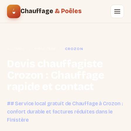
Chauffage
& Poêles
ACCUEIL
/
FINISTÈRE
/
CROZON
Devis chauffagiste
Crozon : Chauffage
rapide et contact
## Service local gratuit de Chauffage à Crozon :
confort durable et factures réduites dans le
Finistère