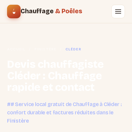
Chauffage
& Poêles
ACCUEIL
/
FINISTÈRE
/
CLÉDER
Devis chauffagiste
Cléder : Chauffage
rapide et contact
## Service local gratuit de Chauffage à Cléder :
confort durable et factures réduites dans le
Finistère