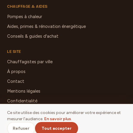
CHAUFFAGE & AIDES
Pompes à chaleur
Aides, primes & rénovation énergétique
Conseils & guides d'achat
LE SITE
Chauffagistes par ville
À propos
Contact
Mentions légales
Confidentialité
Ce site utilise des cookies pour améliorer votre expérience et
mesurer l'audience.
En savoir plus
.
© 2026 Chauffage & Poêles Aveyron
Refuser
Tout accepter
Mentions légales
·
Confidentialité