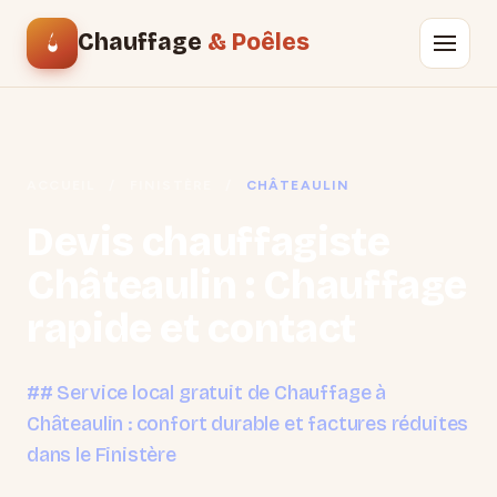
Chauffage
& Poêles
ACCUEIL
/
FINISTÈRE
/
CHÂTEAULIN
Devis chauffagiste
Châteaulin : Chauffage
rapide et contact
## Service local gratuit de Chauffage à
Châteaulin : confort durable et factures réduites
dans le Finistère