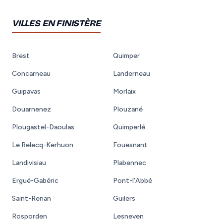
VILLES EN FINISTÈRE
Brest
Quimper
Concarneau
Landerneau
Guipavas
Morlaix
Douarnenez
Plouzané
Plougastel-Daoulas
Quimperlé
Le Relecq-Kerhuon
Fouesnant
Landivisiau
Plabennec
Ergué-Gabéric
Pont-l'Abbé
Saint-Renan
Guilers
Rosporden
Lesneven