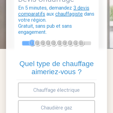
En 5 minutes, demandez
3 devis
comparatifs
aux
chauffagiste
dans
votre région.
Gratuit, sans pub et sans
engagement.
1
2
3
4
5
6
7
8
9
10
Quel type de chauffage
aimeriez-vous ?
Chauffage électrique
Chaudière gaz