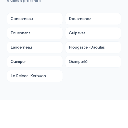
9 villes à proximité
Concarneau
Douarnenez
Fouesnant
Guipavas
Landerneau
Plougastel-Daoulas
Quimper
Quimperlé
Le Relecq-Kerhuon