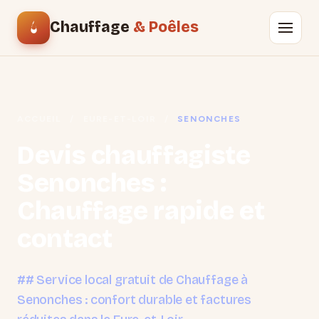
Chauffage
& Poêles
ACCUEIL
/
EURE-ET-LOIR
/
SENONCHES
Devis chauffagiste
Senonches :
Chauffage rapide et
contact
## Service local gratuit de Chauffage à
Senonches : confort durable et factures