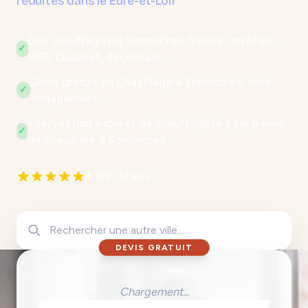
réduites dans le Eure-et-Loir
Des chauffagistes Senonches fiables, certifiés
✓
RGE, Qualibat, décennale.
Devis gratuit en Chauffage à Senonches, sans
✓
engagement.
Intervention express de chauffagiste pour panne
✓
de chaudière à Senonches.
4.9/5 - 12 avis
DEVIS GRATUIT
Chargement...