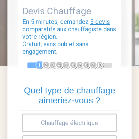
Devis Chauffage
En 5 minutes, demandez
3 devis
comparatifs
aux
chauffagiste
dans
votre région.
Gratuit, sans pub et sans
engagement.
1
2
3
4
5
6
7
8
9
10
Quel type de chauffage
aimeriez-vous ?
Chauffage électrique