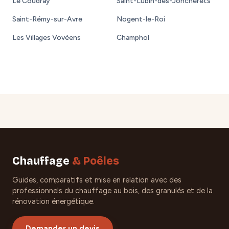
Le Coudray
Saint-Lubin-des-Joncherets
Saint-Rémy-sur-Avre
Nogent-le-Roi
Les Villages Vovéens
Champhol
Chauffage
& Poêles
Guides, comparatifs et mise en relation avec des
professionnels du chauffage au bois, des granulés et de la
rénovation énergétique.
Demander un devis