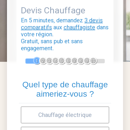
Devis Chauffage
En 5 minutes, demandez
3 devis
comparatifs
aux
chauffagiste
dans
votre région.
Gratuit, sans pub et sans
engagement.
1
2
3
4
5
6
7
8
9
10
Quel type de chauffage
aimeriez-vous ?
Chauffage électrique