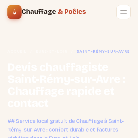
Chauffage
& Poêles
ACCUEIL
/
EURE-ET-LOIR
/
SAINT-RÉMY-SUR-AVRE
Devis chauffagiste
Saint-Rémy-sur-Avre :
Chauffage rapide et
contact
## Service local gratuit de Chauffage à Saint-
Rémy-sur-Avre : confort durable et factures