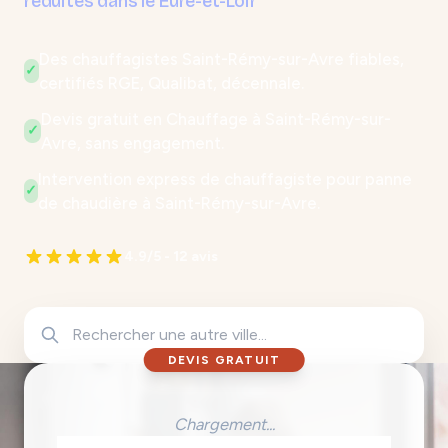
réduites dans le Eure-et-Loir
Des chauffagistes Saint-Rémy-sur-Avre fiables,
✓
certifiés RGE, Qualibat, décennale.
Devis gratuit en Chauffage à Saint-Rémy-sur-
✓
Avre, sans engagement.
Intervention express de chauffagiste pour panne
✓
de chaudière à Saint-Rémy-sur-Avre.
4.9/5 - 12 avis
DEVIS GRATUIT
Chargement...