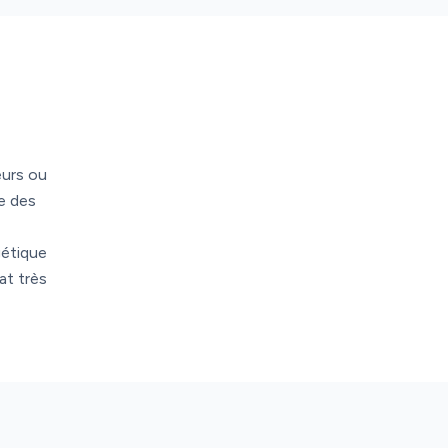
eurs ou
e des
gétique
at très