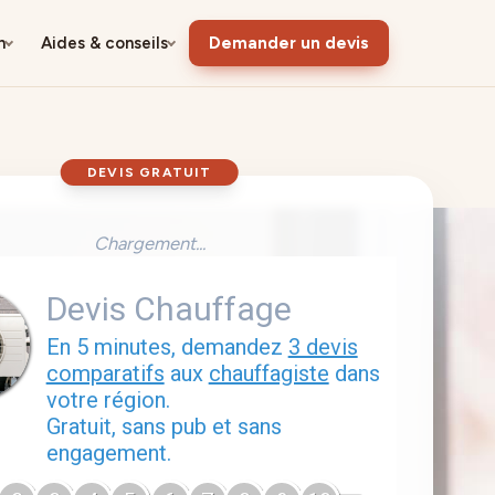
n
Aides & conseils
Demander un devis
DEVIS GRATUIT
Chargement...
Devis Chauffage
En 5 minutes, demandez
3 devis
comparatifs
aux
chauffagiste
dans
votre région.
Gratuit, sans pub et sans
engagement.