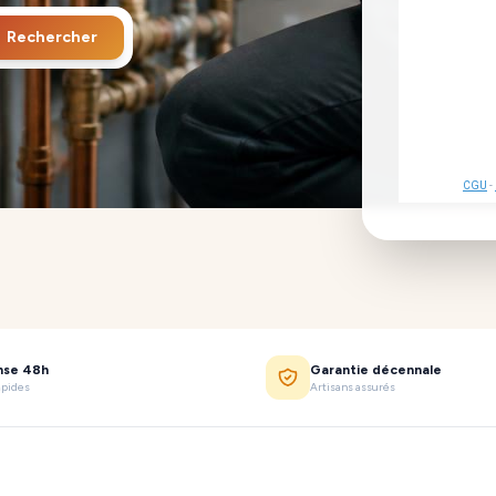
Rechercher
CGU
-
nse 48h
Garantie décennale
apides
Artisans assurés