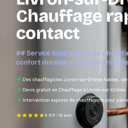
Chauffage ra
contact
## Service local gratuit de Chauff
confort durable et factures rédui
Des chauffagistes Livron-sur-Drôme fiables, cer
✓
Devis gratuit en Chauffage à Livron-sur-Drôme
✓
Intervention express de chauffagiste pour pann
✓
4.9/5 - 12 avis