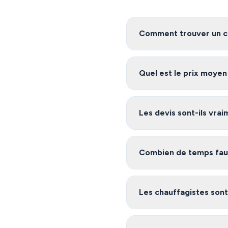
Comment trouver un ch
Pour trouver un chauffagis
service vous met en relatio
Quel est le prix moye
Les tarifs de chauffage à Li
projet. Demandez plusieurs 
Les devis sont-ils vra
Oui, notre service est 100%
Drôme et ses environs, et vo
Combien de temps faut-
Après avoir rempli le formu
inscrits sur notre platefo
Les chauffagistes sont-
Oui, les artisans de notre 
nécessaires (garantie décenn