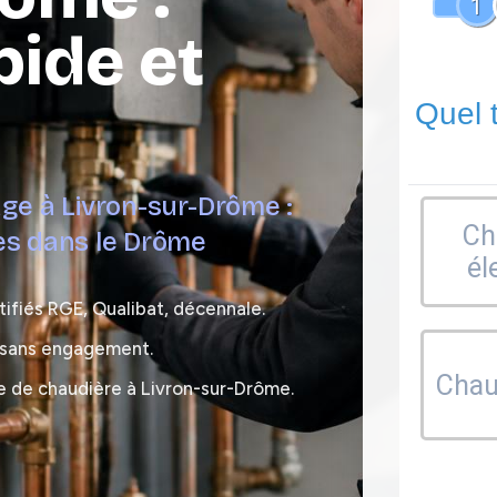
1
pide et
Quel 
age à Livron-sur-Drôme :
Ch
tes dans le Drôme
él
tifiés RGE, Qualibat, décennale.
, sans engagement.
Chaud
e de chaudière à Livron-sur-Drôme.