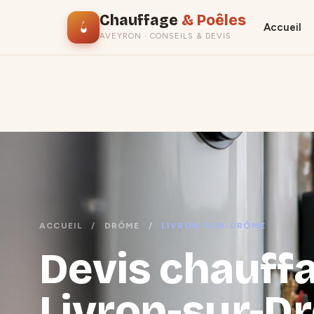
Chauffage
& Poêles
Accueil
AVEYRON · CONSEILS & DEVIS
ACCUEIL
/
DRÔME
/
LIVRON-SUR-DRÔME
Devis chauffa
Livron-sur-D