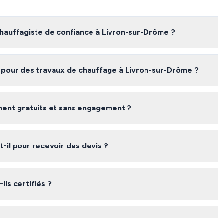
auffagiste de confiance à Livron-sur-Drôme ?
te fiable à Livron-sur-Drôme, nous vous recommandons de comparer pl
n avec des artisans certifiés et vérifiés dans la Drôme, gratuitement e
n pour des travaux de chauffage à Livron-sur-Drôme ?
vron-sur-Drôme varient selon l'ampleur des travaux, les matériaux utili
devis gratuits pour obtenir une estimation précise adaptée à votre be
iment gratuits et sans engagement ?
 gratuit et sans engagement. Vous recevez jusqu'à 3 devis de chauffagi
us êtes libre de choisir l'offre qui vous convient le mieux.
il pour recevoir des devis ?
laire, vous recevez généralement vos devis sous 48 heures. Les chauff
rme s'engagent à répondre rapidement à vos demandes.
ils certifiés ?
réseau dans la Drôme sont des professionnels vérifiés disposant des ass
ale, qualifications professionnelles). Nous vérifions leurs références a