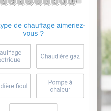
2
3
4
5
6
7
8
9
10
type de chauffage aimeriez-
vous ?
auffage
Chaudière gaz
ectrique
Pompe à
ière fioul
chaleur