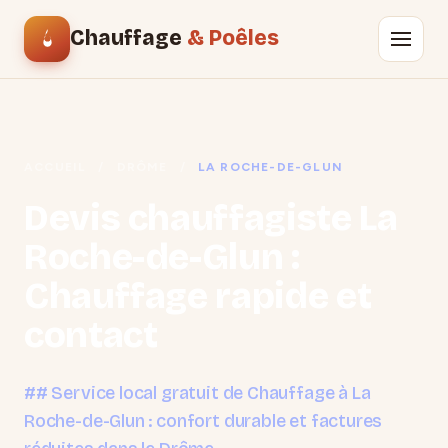
Chauffage
& Poêles
ACCUEIL
/
DRÔME
/
LA ROCHE-DE-GLUN
Devis chauffagiste La
Roche-de-Glun :
Chauffage rapide et
contact
## Service local gratuit de Chauffage à La
Roche-de-Glun : confort durable et factures