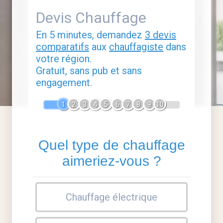
Devis Chauffage
En 5 minutes, demandez
3 devis
comparatifs
aux
chauffagiste
dans
votre région.
Gratuit, sans pub et sans
engagement.
1
2
3
4
5
6
7
8
9
10
Quel type de chauffage
aimeriez-vous ?
Chauffage électrique