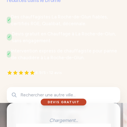
réduites dans le Drôme
Des chauffagistes La Roche-de-Glun fiables,
✓
certifiés RGE, Qualibat, décennale.
Devis gratuit en Chauffage à La Roche-de-Glun,
✓
sans engagement.
Intervention express de chauffagiste pour panne
✓
de chaudière à La Roche-de-Glun.
4.9/5 - 12 avis
DEVIS GRATUIT
Chargement...