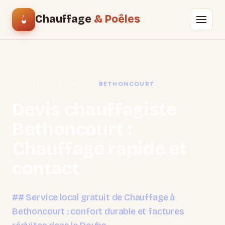
Chauffage
& Poêles
ACCUEIL
/
DOUBS
/
BETHONCOURT
Devis chauffagiste
Bethoncourt :
Chauffage rapide et
contact
## Service local gratuit de Chauffage à
Bethoncourt : confort durable et factures