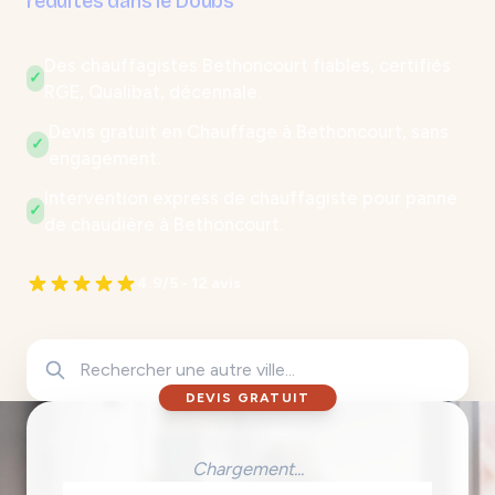
réduites dans le Doubs
Des chauffagistes Bethoncourt fiables, certifiés
✓
RGE, Qualibat, décennale.
Devis gratuit en Chauffage à Bethoncourt, sans
✓
engagement.
Intervention express de chauffagiste pour panne
✓
de chaudière à Bethoncourt.
4.9/5 - 12 avis
DEVIS GRATUIT
Chargement...