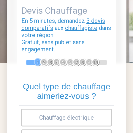
Devis Chauffage
En 5 minutes, demandez
3 devis
comparatifs
aux
chauffagiste
dans
votre région.
Gratuit, sans pub et sans
engagement.
1
2
3
4
5
6
7
8
9
10
Quel type de chauffage
aimeriez-vous ?
Chauffage électrique