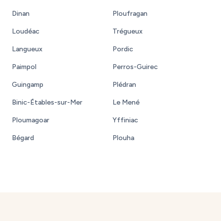
Dinan
Ploufragan
Loudéac
Trégueux
Langueux
Pordic
Paimpol
Perros-Guirec
Guingamp
Plédran
Binic-Étables-sur-Mer
Le Mené
Ploumagoar
Yffiniac
Bégard
Plouha