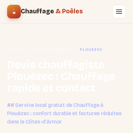
Chauffage
& Poêles
ACCUEIL
/
CÔTES-D'ARMOR
/
PLOUÉZEC
Devis chauffagiste
Plouézec : Chauffage
rapide et contact
## Service local gratuit de Chauffage à
Plouézec : confort durable et factures réduites
dans le Côtes-d'Armor