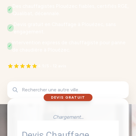
Des chauffagistes Plouézec fiables, certifiés RGE,
✓
Qualibat, décennale.
Devis gratuit en Chauffage à Plouézec, sans
✓
engagement.
Intervention express de chauffagiste pour panne
✓
de chaudière à Plouézec.
4.9/5 - 12 avis
DEVIS GRATUIT
Chargement...
Devis Chauffage