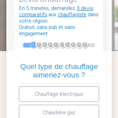
En 5 minutes, demandez
3 devis
comparatifs
aux
chauffagiste
dans
votre région.
Gratuit, sans pub et sans
engagement.
1
2
3
4
5
6
7
8
9
10
Quel type de chauffage
aimeriez-vous ?
Chauffage électrique
Chaudière gaz