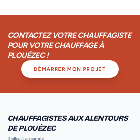
réseau.
couverts par la garantie décennale obligatoire. De
plus, vous disposez d'une garantie de parfait
achèvement d'un an et d'une garantie biennale sur les
équipements.
CONTACTEZ VOTRE CHAUFFAGISTE
POUR VOTRE CHAUFFAGE À
PLOUÉZEC !
DÉMARRER MON PROJET
CHAUFFAGISTES AUX ALENTOURS
DE PLOUÉZEC
3 villes à proximité