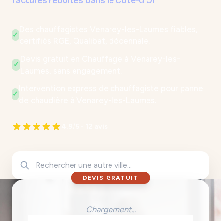
factures réduites dans le Côte-d'Or
Des chauffagistes Venarey-les-Laumes fiables,
✓
certifiés RGE, Qualibat, décennale.
Devis gratuit en Chauffage à Venarey-les-
✓
Laumes, sans engagement.
Intervention express de chauffagiste pour panne
✓
de chaudière à Venarey-les-Laumes.
4.9/5 - 12 avis
DEVIS GRATUIT
Chargement...