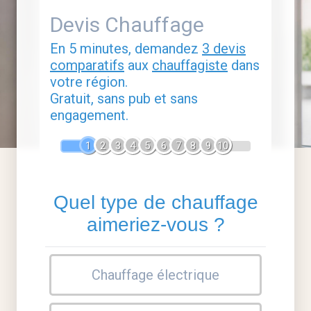
Devis Chauffage
En 5 minutes, demandez
3 devis
comparatifs
aux
chauffagiste
dans
votre région.
Gratuit, sans pub et sans
engagement.
1
2
3
4
5
6
7
8
9
10
Quel type de chauffage
aimeriez-vous ?
Chauffage électrique