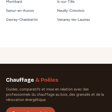
Montbard
Is-sur-Tille
Semur-en-Auxois
Neuilly-Crimolois
Gevrey-Chambertin
Venarey-les-Laumes
Chauffage
& Poêles
Guides, comparatifs et mise en relation avec des
professionnels du chauffage au bois, des granulés et de la
rénovation énergétique.