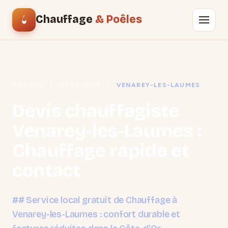
Chauffage
& Poêles
ACCUEIL
/
CÔTE-D'OR
/
VENAREY-LES-LAUMES
Devis chauffagiste
Venarey-les-Laumes :
Chauffage rapide et
contact
## Service local gratuit de Chauffage à
Venarey-les-Laumes : confort durable et