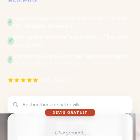
le Côte-d'Or
Des chauffagistes Arc-sur-Tille fiables, certifiés
✓
RGE, Qualibat, décennale.
Devis gratuit en Chauffage à Arc-sur-Tille, sans
✓
engagement.
Intervention express de chauffagiste pour panne
✓
de chaudière à Arc-sur-Tille.
4.9/5 - 12 avis
DEVIS GRATUIT
Chargement...