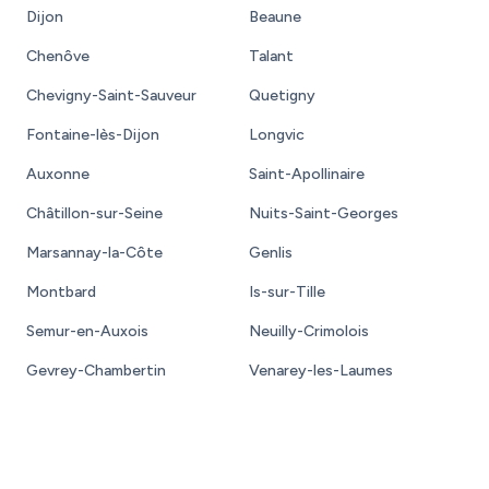
Dijon
Beaune
Chenôve
Talant
Chevigny-Saint-Sauveur
Quetigny
Fontaine-lès-Dijon
Longvic
Auxonne
Saint-Apollinaire
Châtillon-sur-Seine
Nuits-Saint-Georges
Marsannay-la-Côte
Genlis
Montbard
Is-sur-Tille
Semur-en-Auxois
Neuilly-Crimolois
Gevrey-Chambertin
Venarey-les-Laumes