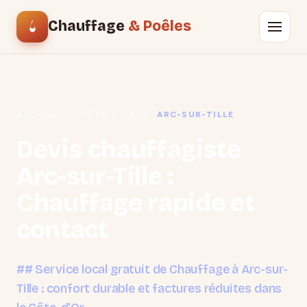
Chauffage
& Poêles
ACCUEIL
/
CÔTE-D'OR
/
ARC-SUR-TILLE
Devis chauffagiste
Arc-sur-Tille :
Chauffage rapide et
contact
## Service local gratuit de Chauffage à Arc-sur-
Tille : confort durable et factures réduites dans