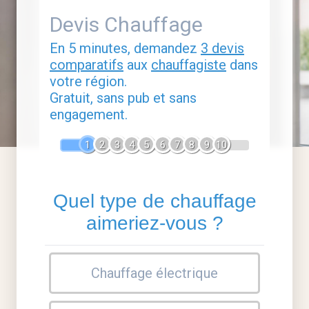
Devis Chauffage
En 5 minutes, demandez
3 devis
comparatifs
aux
chauffagiste
dans
votre région.
Gratuit, sans pub et sans
engagement.
1
2
3
4
5
6
7
8
9
10
Quel type de chauffage
aimeriez-vous ?
Chauffage électrique