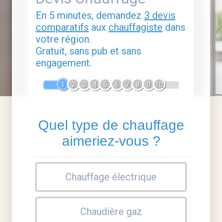
En 5 minutes, demandez
3 devis
comparatifs
aux
chauffagiste
dans
votre région.
Gratuit, sans pub et sans
engagement.
1
2
3
4
5
6
7
8
9
10
Quel type de chauffage
aimeriez-vous ?
Chauffage électrique
Chaudière gaz