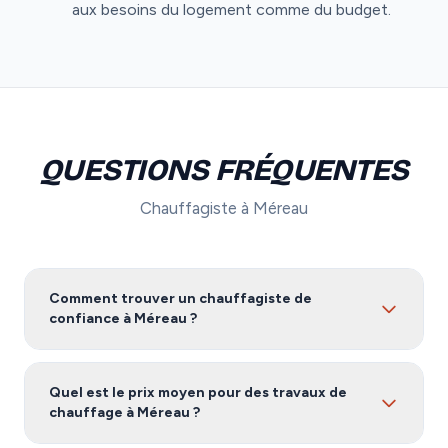
aux besoins du logement comme du budget.
QUESTIONS FRÉQUENTES
Chauffagiste à Méreau
Comment trouver un chauffagiste de
confiance à Méreau ?
Pour trouver un chauffagiste fiable à Méreau, nous
vous recommandons de comparer plusieurs devis.
Quel est le prix moyen pour des travaux de
Notre service vous met en relation avec des artisans
chauffage à Méreau ?
certifiés et vérifiés dans le Cher, gratuitement et sans
engagement.