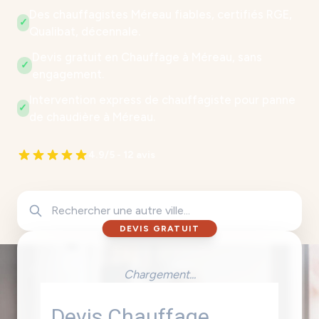
Des chauffagistes Méreau fiables, certifiés RGE,
✓
Qualibat, décennale.
Devis gratuit en Chauffage à Méreau, sans
✓
engagement.
Intervention express de chauffagiste pour panne
✓
de chaudière à Méreau.
4.9/5 - 12 avis
DEVIS GRATUIT
Chargement...
Devis Chauffage