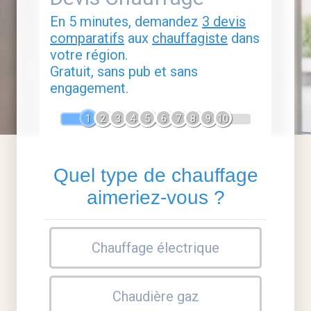
En 5 minutes, demandez
3 devis
comparatifs
aux
chauffagiste
dans
votre région.
Gratuit, sans pub et sans
engagement.
1
2
3
4
5
6
7
8
9
10
Quel type de chauffage
aimeriez-vous ?
Chauffage électrique
Chaudière gaz