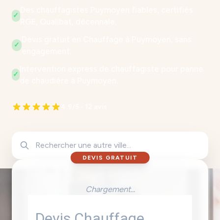
Des chauffagistes Puymoyen fiables, certifiés
✓
RGE, Qualibat, décennale.
Devis gratuit en Chauffage à Puymoyen, sans
✓
engagement.
Intervention express de chauffagiste pour panne
✓
de chaudière à Puymoyen.
4.9/5 - 12 avis
DEVIS GRATUIT
Chargement...
Devis Chauffage