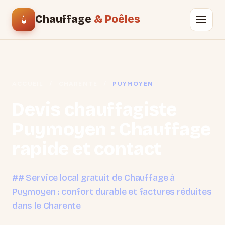
Chauffage
& Poêles
ACCUEIL
/
CHARENTE
/
PUYMOYEN
Devis chauffagiste
Puymoyen : Chauffage
rapide et contact
## Service local gratuit de Chauffage à
Puymoyen : confort durable et factures réduites
dans le Charente