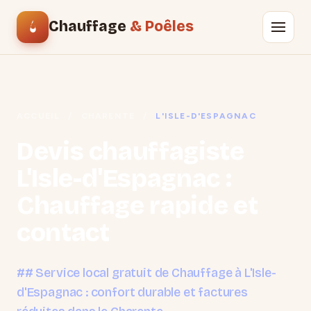
Chauffage
& Poêles
ACCUEIL
/
CHARENTE
/
L'ISLE-D'ESPAGNAC
Devis chauffagiste
L'Isle-d'Espagnac :
Chauffage rapide et
contact
## Service local gratuit de Chauffage à L'Isle-
d'Espagnac : confort durable et factures