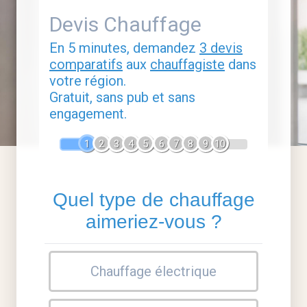
Devis Chauffage
En 5 minutes, demandez
3 devis
comparatifs
aux
chauffagiste
dans
votre région.
Gratuit, sans pub et sans
engagement.
1
2
3
4
5
6
7
8
9
10
Quel type de chauffage
aimeriez-vous ?
Chauffage électrique