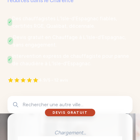
réduites dans le Charente
Des chauffagistes L'Isle-d'Espagnac fiables,
✓
certifiés RGE, Qualibat, décennale.
Devis gratuit en Chauffage à L'Isle-d'Espagnac,
✓
sans engagement.
Intervention express de chauffagiste pour panne
✓
de chaudière à L'Isle-d'Espagnac.
4.9/5 - 12 avis
DEVIS GRATUIT
Chargement...