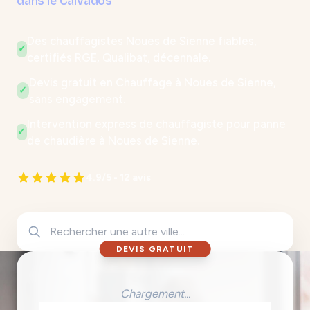
dans le Calvados
Des chauffagistes Noues de Sienne fiables,
✓
certifiés RGE, Qualibat, décennale.
Devis gratuit en Chauffage à Noues de Sienne,
✓
sans engagement.
Intervention express de chauffagiste pour panne
✓
de chaudière à Noues de Sienne.
4.9/5 - 12 avis
DEVIS GRATUIT
Chargement...