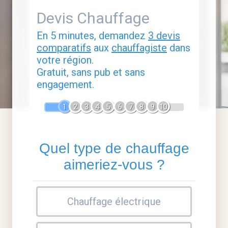
Devis Chauffage
En 5 minutes, demandez
3 devis
comparatifs
aux
chauffagiste
dans
votre région.
Gratuit, sans pub et sans
engagement.
1
2
3
4
5
6
7
8
9
10
Quel type de chauffage
aimeriez-vous ?
Chauffage électrique