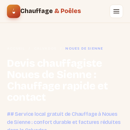
Chauffage
& Poêles
ACCUEIL
/
CALVADOS
/
NOUES DE SIENNE
Devis chauffagiste
Noues de Sienne :
Chauffage rapide et
contact
## Service local gratuit de Chauffage à Noues
de Sienne : confort durable et factures réduites