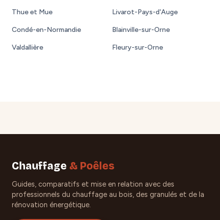
Thue et Mue
Livarot-Pays-d'Auge
Condé-en-Normandie
Blainville-sur-Orne
Valdallière
Fleury-sur-Orne
Chauffage
& Poêles
Guides, comparatifs et mise en relation avec des
professionnels du chauffage au bois, des granulés et de la
rénovation énergétique.