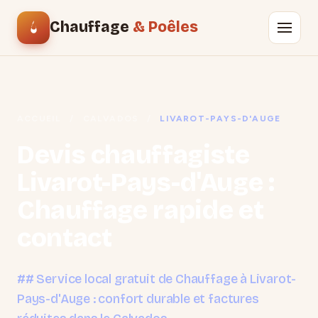
Chauffage
& Poêles
ACCUEIL
/
CALVADOS
/
LIVAROT-PAYS-D'AUGE
Devis chauffagiste
Livarot-Pays-d'Auge :
Chauffage rapide et
contact
## Service local gratuit de Chauffage à Livarot-
Pays-d'Auge : confort durable et factures