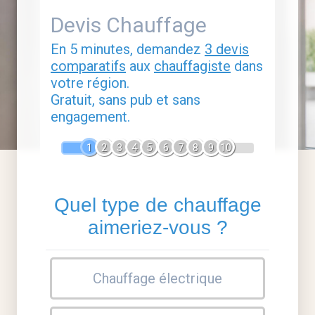
Devis Chauffage
En 5 minutes, demandez
3 devis
comparatifs
aux
chauffagiste
dans
votre région.
Gratuit, sans pub et sans
engagement.
1
2
3
4
5
6
7
8
9
10
Quel type de chauffage
aimeriez-vous ?
Chauffage électrique