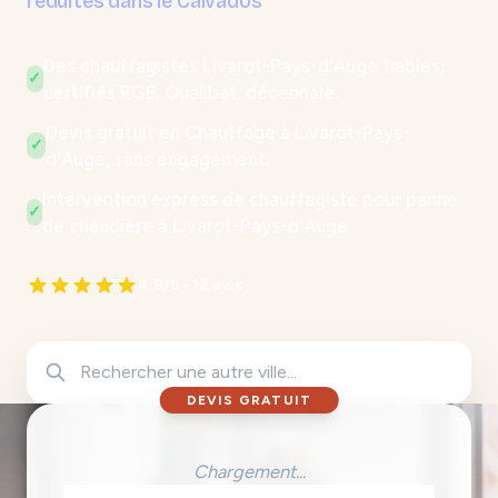
réduites dans le Calvados
Des chauffagistes Livarot-Pays-d'Auge fiables,
✓
certifiés RGE, Qualibat, décennale.
Devis gratuit en Chauffage à Livarot-Pays-
✓
d'Auge, sans engagement.
Intervention express de chauffagiste pour panne
✓
de chaudière à Livarot-Pays-d'Auge.
4.9/5 - 12 avis
DEVIS GRATUIT
Chargement...