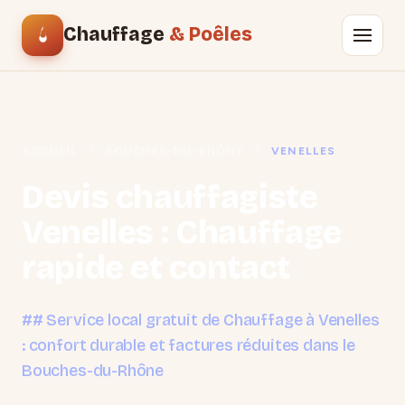
Chauffage
& Poêles
ACCUEIL
/
BOUCHES-DU-RHÔNE
/
VENELLES
Devis chauffagiste
Venelles : Chauffage
rapide et contact
## Service local gratuit de Chauffage à Venelles
: confort durable et factures réduites dans le
Bouches-du-Rhône