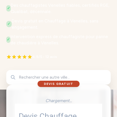
Des chauffagistes Venelles fiables, certifiés RGE,
✓
Qualibat, décennale.
Devis gratuit en Chauffage à Venelles, sans
✓
engagement.
Intervention express de chauffagiste pour panne
✓
de chaudière à Venelles.
4.9/5 - 12 avis
DEVIS GRATUIT
Chargement...
Devis Chauffage