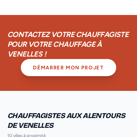
réseau.
couverts par la garantie décennale obligatoire. De
plus, vous disposez d'une garantie de parfait
achèvement d'un an et d'une garantie biennale sur les
équipements.
CONTACTEZ VOTRE CHAUFFAGISTE
POUR VOTRE CHAUFFAGE À
VENELLES !
DÉMARRER MON PROJET
CHAUFFAGISTES AUX ALENTOURS
DE VENELLES
10 villes à proximité