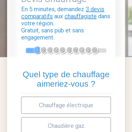
En 5 minutes, demandez
3 devis
comparatifs
aux
chauffagiste
dans
votre région.
Gratuit, sans pub et sans
engagement.
1
2
3
4
5
6
7
8
9
10
Quel type de chauffage
aimeriez-vous ?
Chauffage électrique
Chaudière gaz