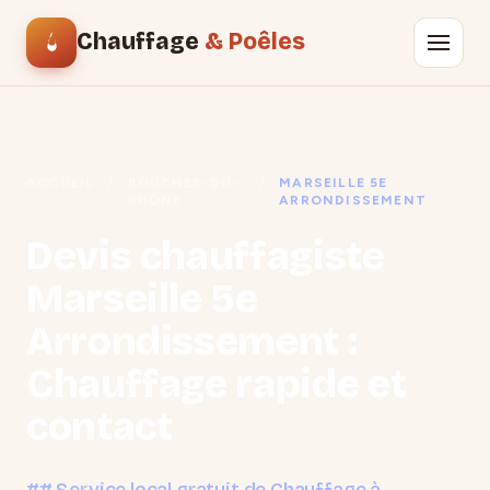
Chauffage
& Poêles
ACCUEIL
/
BOUCHES-DU-
/
MARSEILLE 5E
RHÔNE
ARRONDISSEMENT
Devis chauffagiste
Marseille 5e
Arrondissement :
Chauffage rapide et
contact