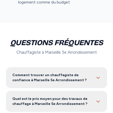
logement comme du budget.
QUESTIONS FRÉQUENTES
Chauffagiste à Marseille 5e Arrondissement
Comment trouver un chauffagiste de
confiance à Marseille 5e Arrondissement ?
Pour trouver un chauffagiste fiable à Marseille 5e
Arrondissement, nous vous recommandons de
Quel est le prix moyen pour des travaux de
comparer plusieurs devis. Notre service vous met en
chauffage à Marseille 5e Arrondissement ?
relation avec des artisans certifiés et vérifiés dans les
Bouches-du-Rhône, gratuitement et sans