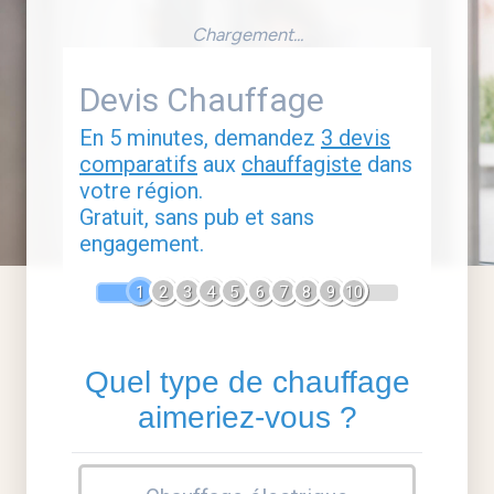
Chargement...
Devis Chauffage
En 5 minutes, demandez
3 devis
comparatifs
aux
chauffagiste
dans
votre région.
Gratuit, sans pub et sans
engagement.
1
2
3
4
5
6
7
8
9
10
Quel type de chauffage
aimeriez-vous ?