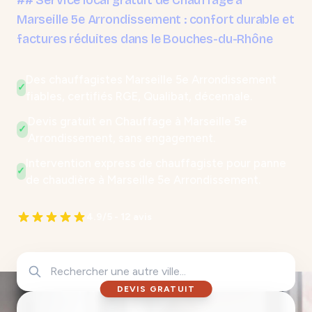
## Service local gratuit de Chauffage à
Marseille 5e Arrondissement : confort durable et
factures réduites dans le Bouches-du-Rhône
Des chauffagistes Marseille 5e Arrondissement
✓
fiables, certifiés RGE, Qualibat, décennale.
Devis gratuit en Chauffage à Marseille 5e
✓
Arrondissement, sans engagement.
Intervention express de chauffagiste pour panne
✓
de chaudière à Marseille 5e Arrondissement.
4.9/5 - 12 avis
DEVIS GRATUIT