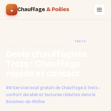
Chauffage
& Poêles
ACCUEIL
/
BOUCHES-DU-RHÔNE
/
TRETS
Devis chauffagiste
Trets : Chauffage
rapide et contact
## Service local gratuit de Chauffage à Trets :
confort durable et factures réduites dans le
Bouches-du-Rhône