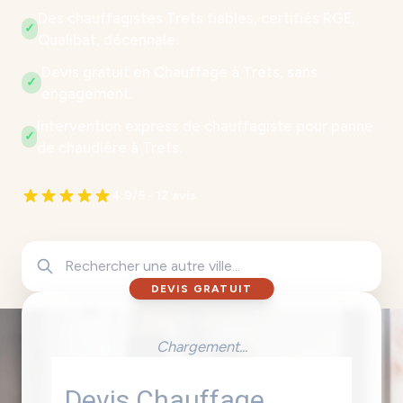
Des chauffagistes Trets fiables, certifiés RGE,
✓
Qualibat, décennale.
Devis gratuit en Chauffage à Trets, sans
✓
engagement.
Intervention express de chauffagiste pour panne
✓
de chaudière à Trets.
4.9/5 - 12 avis
DEVIS GRATUIT
Chargement...
Devis Chauffage