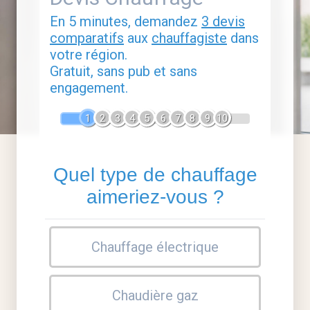
En 5 minutes, demandez
3 devis
comparatifs
aux
chauffagiste
dans
votre région.
Gratuit, sans pub et sans
engagement.
1
2
3
4
5
6
7
8
9
10
Quel type de chauffage
aimeriez-vous ?
Chauffage électrique
Chaudière gaz