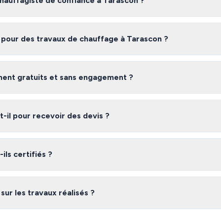
auffagiste de confiance à Tarascon ?
te fiable à Tarascon, nous vous recommandons de comparer plusieurs d
tisans certifiés et vérifiés dans les Bouches-du-Rhône, gratuitement e
 pour des travaux de chauffage à Tarascon ?
rascon varient selon l'ampleur des travaux, les matériaux utilisés et la
ratuits pour obtenir une estimation précise adaptée à votre besoin.
iment gratuits et sans engagement ?
 gratuit et sans engagement. Vous recevez jusqu'à 3 devis de chauffag
 libre de choisir l'offre qui vous convient le mieux.
il pour recevoir des devis ?
laire, vous recevez généralement vos devis sous 48 heures. Les chauffa
gagent à répondre rapidement à vos demandes.
ils certifiés ?
réseau dans les Bouches-du-Rhône sont des professionnels vérifiés dis
garantie décennale, qualifications professionnelles). Nous vérifions leur
 sur les travaux réalisés ?
réseau à Tarascon sont couverts par la garantie décennale obligatoire