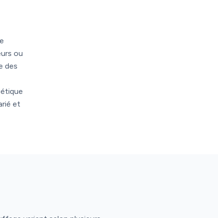
le
eurs ou
e des
gétique
rié et