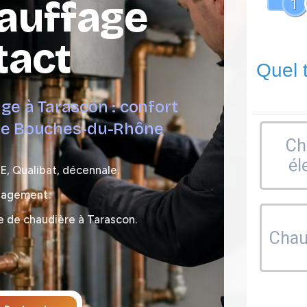
hauffage
1
tact
Quel 
age à Tarascon : confort
s le Bouches-du-Rhône
Ch
él
E, Qualibat, décennale.
ngagement.
e de chaudière à Tarascon.
Chaud