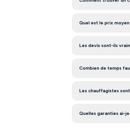
Comment trouver un ch
Pour trouver un chauffagis
met en relation avec des ar
Quel est le prix moyen
Les tarifs de chauffage à Ta
Demandez plusieurs devis g
Les devis sont-ils vra
Oui, notre service est 100%
et ses environs, et vous êtes
Combien de temps faut-
Après avoir rempli le formu
sur notre plateforme s'en
Les chauffagistes sont-
Oui, les artisans de notre 
certifications nécessaires (
Quelles garanties ai-je
intégrer à notre réseau.
Les chauffagistes de notre 