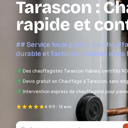
Tarascon : C
rapide et con
## Service local gratuit de Chauff
durable et factures réduites dan
Des chauffagistes Tarascon fiables, certifiés RG
✓
Devis gratuit en Chauffage à Tarascon, sans e
✓
Intervention express de chauffagiste pour pann
✓
4.9/5 - 12 avis