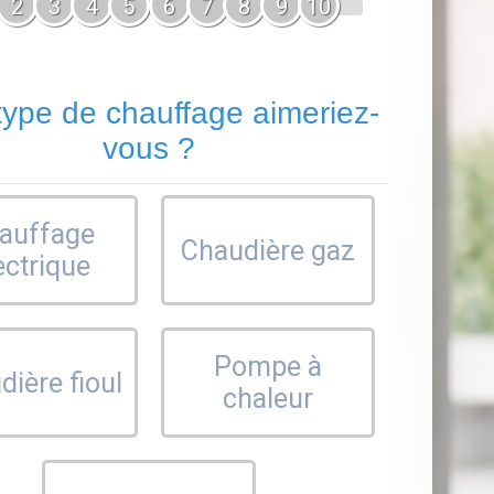
2
3
4
5
6
7
8
9
10
type de chauffage aimeriez-
vous ?
auffage
Chaudière gaz
ectrique
Pompe à
ière fioul
chaleur