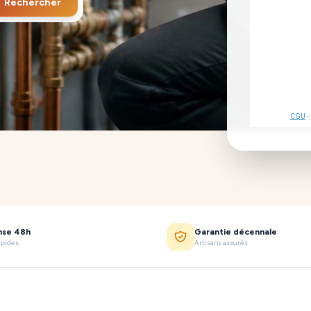
Rechercher
CGU
-
nse 48h
Garantie décennale
apides
Artisans assurés