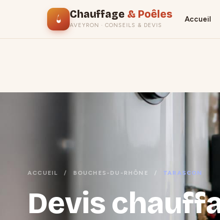
Chauffage
& Poêles
Accueil
AVEYRON · CONSEILS & DEVIS
ACCUEIL
/
BOUCHES-DU-RHÔNE
/
TARASCON
Devis chauffa