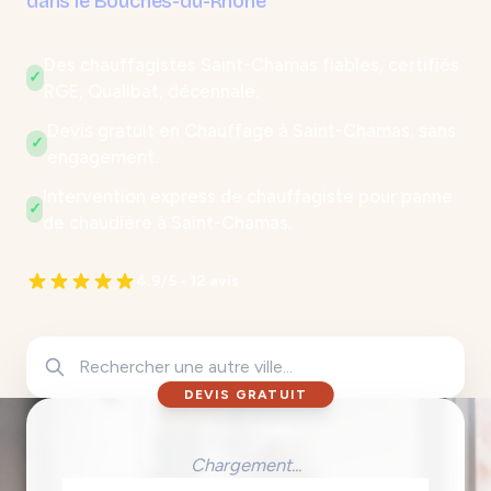
dans le Bouches-du-Rhône
Des chauffagistes Saint-Chamas fiables, certifiés
✓
RGE, Qualibat, décennale.
Devis gratuit en Chauffage à Saint-Chamas, sans
✓
engagement.
Intervention express de chauffagiste pour panne
✓
de chaudière à Saint-Chamas.
4.9/5 - 12 avis
DEVIS GRATUIT
Chargement...