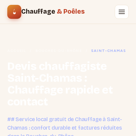
Chauffage
& Poêles
ACCUEIL
/
BOUCHES-DU-RHÔNE
/
SAINT-CHAMAS
Devis chauffagiste
Saint-Chamas :
Chauffage rapide et
contact
## Service local gratuit de Chauffage à Saint-
Chamas : confort durable et factures réduites