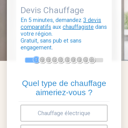
Devis Chauffage
En 5 minutes, demandez
3 devis
comparatifs
aux
chauffagiste
dans
votre région.
Gratuit, sans pub et sans
engagement.
1
2
3
4
5
6
7
8
9
10
Quel type de chauffage
aimeriez-vous ?
Chauffage électrique