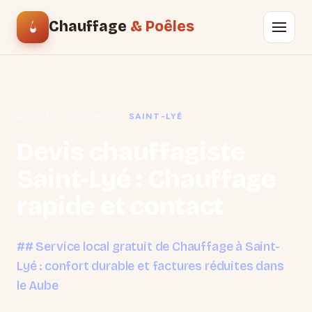
Chauffage
& Poêles
ACCUEIL
/
AUBE
/
SAINT-LYÉ
Devis chauffagiste
Saint-Lyé : Chauffage
rapide et contact
## Service local gratuit de Chauffage à Saint-
Lyé : confort durable et factures réduites dans
le Aube