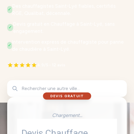
Des chauffagistes Saint-Lyé fiables, certifiés
✓
RGE, Qualibat, décennale.
Devis gratuit en Chauffage à Saint-Lyé, sans
✓
engagement.
Intervention express de chauffagiste pour panne
✓
de chaudière à Saint-Lyé.
4.9/5 - 12 avis
DEVIS GRATUIT
Chargement...
Devis Chauffage