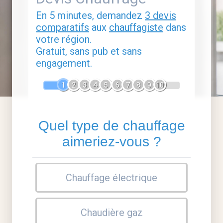
En 5 minutes, demandez
3 devis
comparatifs
aux
chauffagiste
dans
votre région.
Gratuit, sans pub et sans
engagement.
1
2
3
4
5
6
7
8
9
10
Quel type de chauffage
aimeriez-vous ?
Chauffage électrique
Chaudière gaz