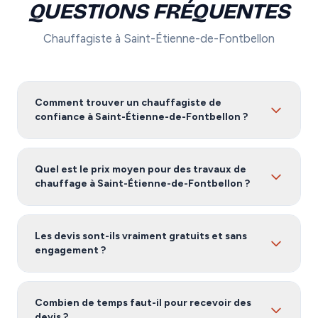
QUESTIONS FRÉQUENTES
Chauffagiste à Saint-Étienne-de-Fontbellon
Comment trouver un chauffagiste de
confiance à Saint-Étienne-de-Fontbellon ?
Pour trouver un chauffagiste fiable à Saint-Étienne-de-
Fontbellon, nous vous recommandons de comparer
Quel est le prix moyen pour des travaux de
plusieurs devis. Notre service vous met en relation avec
chauffage à Saint-Étienne-de-Fontbellon ?
des artisans certifiés et vérifiés en Ardèche,
gratuitement et sans engagement.
Les tarifs de chauffage à Saint-Étienne-de-Fontbellon
varient selon l'ampleur des travaux, les matériaux
Les devis sont-ils vraiment gratuits et sans
utilisés et la complexité du projet. Demandez plusieurs
engagement ?
devis gratuits pour obtenir une estimation précise
adaptée à votre besoin.
Oui, notre service est 100% gratuit et sans
engagement. Vous recevez jusqu'à 3 devis de
Combien de temps faut-il pour recevoir des
chauffagistes qualifiés à Saint-Étienne-de-Fontbellon
devis ?