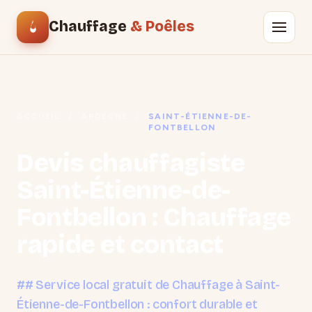
Chauffage
& Poêles
ACCUEIL
/
ARDÈCHE
/
SAINT-ÉTIENNE-DE-
FONTBELLON
Devis chauffagiste
Saint-Étienne-de-
Fontbellon : Chauffage
rapide et contact
## Service local gratuit de Chauffage à Saint-
Étienne-de-Fontbellon : confort durable et