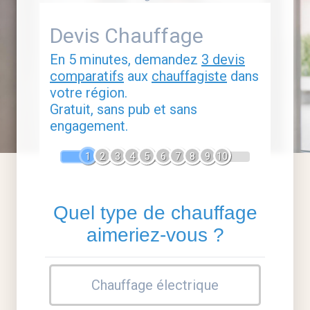
Devis Chauffage
En 5 minutes, demandez
3 devis
comparatifs
aux
chauffagiste
dans
votre région.
Gratuit, sans pub et sans
engagement.
1
2
3
4
5
6
7
8
9
10
Quel type de chauffage
aimeriez-vous ?
Chauffage électrique