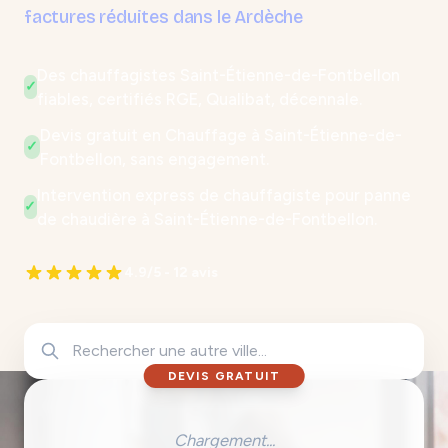
factures réduites dans le Ardèche
Des chauffagistes Saint-Étienne-de-Fontbellon
✓
fiables, certifiés RGE, Qualibat, décennale.
Devis gratuit en Chauffage à Saint-Étienne-de-
✓
Fontbellon, sans engagement.
Intervention express de chauffagiste pour panne
✓
de chaudière à Saint-Étienne-de-Fontbellon.
4.9/5 - 12 avis
DEVIS GRATUIT
Chargement...