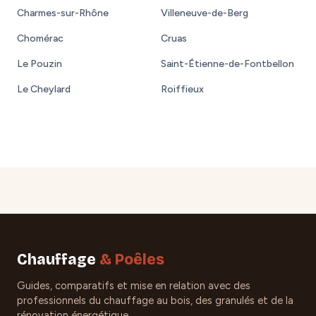
Charmes-sur-Rhône
Villeneuve-de-Berg
Chomérac
Cruas
Le Pouzin
Saint-Étienne-de-Fontbellon
Le Cheylard
Roiffieux
Chauffage
& Poêles
Guides, comparatifs et mise en relation avec des
professionnels du chauffage au bois, des granulés et de la
rénovation énergétique.