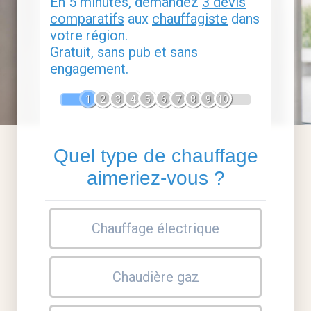
En 5 minutes, demandez
3 devis
comparatifs
aux
chauffagiste
dans
votre région.
Gratuit, sans pub et sans
engagement.
1
2
3
4
5
6
7
8
9
10
Quel type de chauffage
aimeriez-vous ?
Chauffage électrique
Chaudière gaz