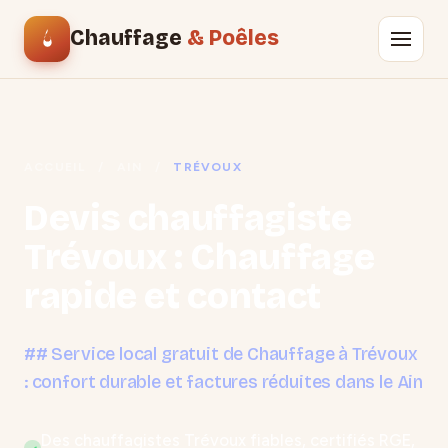
Chauffage
& Poêles
ACCUEIL
/
AIN
/
TRÉVOUX
Devis chauffagiste
Trévoux : Chauffage
rapide et contact
## Service local gratuit de Chauffage à Trévoux
: confort durable et factures réduites dans le Ain
Des chauffagistes Trévoux fiables, certifiés RGE,