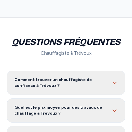
QUESTIONS FRÉQUENTES
Chauffagiste à Trévoux
Comment trouver un chauffagiste de
confiance à Trévoux ?
Pour trouver un chauffagiste fiable à Trévoux, nous
vous recommandons de comparer plusieurs devis.
Quel est le prix moyen pour des travaux de
Notre service vous met en relation avec des artisans
chauffage à Trévoux ?
certifiés et vérifiés dans l'Ain, gratuitement et sans
engagement.
Les tarifs de chauffage à Trévoux varient selon
l'ampleur des travaux, les matériaux utilisés et la