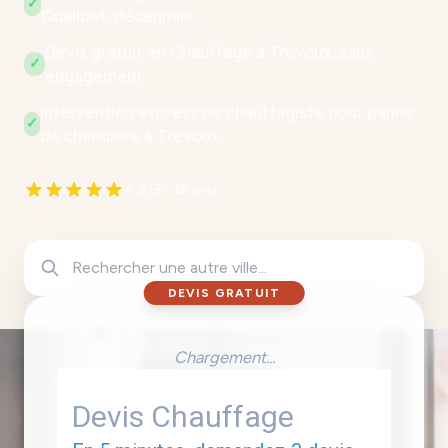
✓
Qualibat, décennale.
Devis gratuit en Chauffage à Trévoux, sans
✓
engagement.
Intervention express de chauffagiste pour panne
✓
de chaudière à Trévoux.
4.9/5 - 12 avis
DEVIS GRATUIT
Chargement...
Devis Chauffage