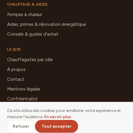
CHAUFFAGE & AIDES
Pompes à chaleur
Aides, primes & rénovation énergétique
Conseils & guides d'achat
LE SITE
Chauffagistes par ville
À propos
Contact
Mentions légales
Confidentialité
Ce site utilise des cookies pour améliorer votre expérience et
mesurer l'audience.
En savoir plus
.
© 2026 Chauffage & Poêles Aveyron
Refuser
Tout accepter
Mentions légales
·
Confidentialité