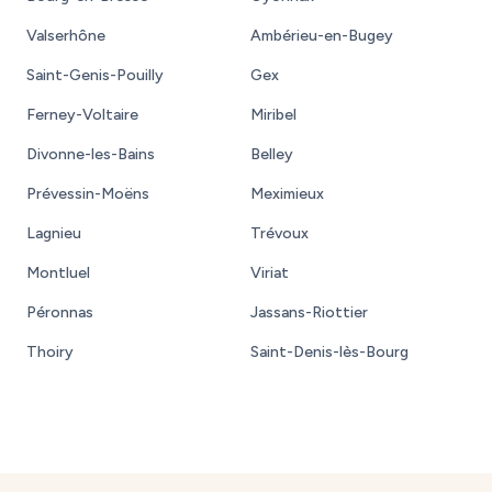
Valserhône
Ambérieu-en-Bugey
Saint-Genis-Pouilly
Gex
Ferney-Voltaire
Miribel
Divonne-les-Bains
Belley
Prévessin-Moëns
Meximieux
Lagnieu
Trévoux
Montluel
Viriat
Péronnas
Jassans-Riottier
Thoiry
Saint-Denis-lès-Bourg