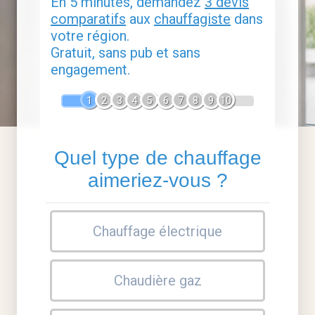
En 5 minutes, demandez
3 devis
comparatifs
aux
chauffagiste
dans
votre région.
Gratuit, sans pub et sans
engagement.
1
2
3
4
5
6
7
8
9
10
Quel type de chauffage
aimeriez-vous ?
Chauffage électrique
Chaudière gaz