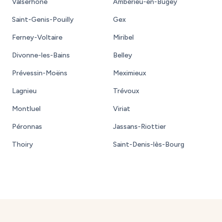
Valserhône
Ambérieu-en-Bugey
Saint-Genis-Pouilly
Gex
Ferney-Voltaire
Miribel
Divonne-les-Bains
Belley
Prévessin-Moëns
Meximieux
Lagnieu
Trévoux
Montluel
Viriat
Péronnas
Jassans-Riottier
Thoiry
Saint-Denis-lès-Bourg