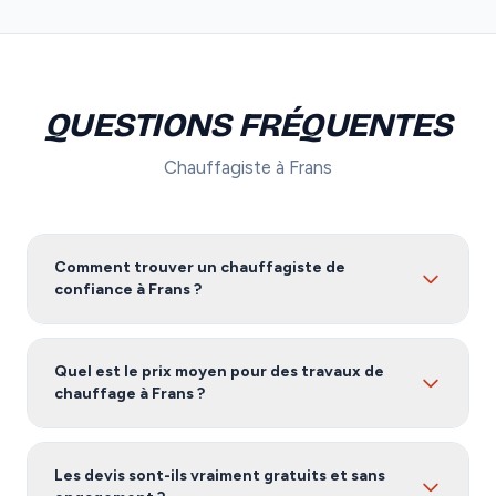
QUESTIONS FRÉQUENTES
Chauffagiste à Frans
Comment trouver un chauffagiste de
confiance à Frans ?
Pour trouver un chauffagiste fiable à Frans, nous vous
recommandons de comparer plusieurs devis. Notre
Quel est le prix moyen pour des travaux de
service vous met en relation avec des artisans certifiés
chauffage à Frans ?
et vérifiés dans l'Ain, gratuitement et sans
engagement.
Les tarifs de chauffage à Frans varient selon l'ampleur
des travaux, les matériaux utilisés et la complexité du
Les devis sont-ils vraiment gratuits et sans
projet. Demandez plusieurs devis gratuits pour obtenir