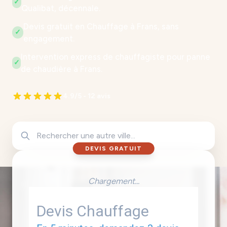
✓
Qualibat, décennale.
Devis gratuit en Chauffage à Frans, sans
✓
engagement.
Intervention express de chauffagiste pour panne
✓
de chaudière à Frans.
4.9/5 - 12 avis
DEVIS GRATUIT
Chargement...
Devis Chauffage