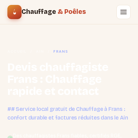
Chauffage
& Poêles
ACCUEIL
/
AIN
/
FRANS
Devis chauffagiste
Frans : Chauffage
rapide et contact
## Service local gratuit de Chauffage à Frans :
confort durable et factures réduites dans le Ain
Des chauffagistes Frans fiables, certifiés RGE,