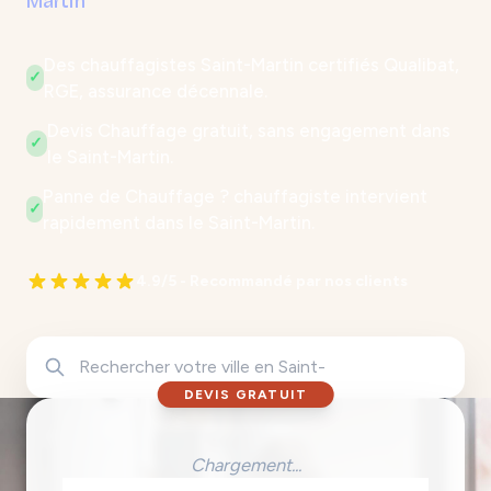
Martin
Des chauffagistes Saint-Martin certifiés Qualibat,
✓
RGE, assurance décennale.
Devis Chauffage gratuit, sans engagement dans
✓
le Saint-Martin.
Panne de Chauffage ? chauffagiste intervient
✓
rapidement dans le Saint-Martin.
4.9/5 - Recommandé par nos clients
DEVIS GRATUIT
Chargement...