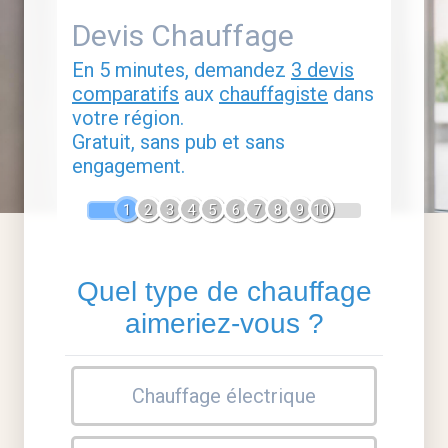
Devis Chauffage
En 5 minutes, demandez
3 devis
comparatifs
aux
chauffagiste
dans
votre région.
Gratuit, sans pub et sans
engagement.
1
2
3
4
5
6
7
8
9
10
Quel type de chauffage
aimeriez-vous ?
Chauffage électrique